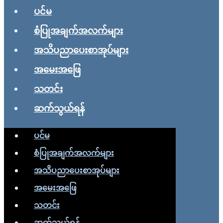
ပင်မ
စံပြုအချက်အလက်များ
အသိပညာပေးစာအုပ်များ
အမေးအဖြေ
သတင်း
ဆက်သွယ်ရန်
ပင်မ
စံပြုအချက်အလက်များ
အသိပညာပေးစာအုပ်များ
အမေးအဖြေ
သတင်း
ဆက်သွယ်ရန်