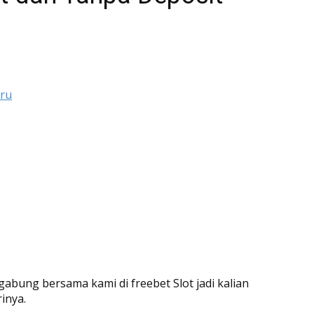
aru
abung bersama kami di freebet Slot jadi kalian
inya.