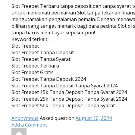
Slot Freebet Terbaru tanpa deposit dan tanpa syara
untuk menikmati permainan Slot tanpa tekanan finansia
mengutamakan pengalaman pemain. Dengan menawarka
pilihan yang sangat menarik bagi para pecinta Slot d
tanpa harus membayar sepeser pun!
Keyword terkait :
Slot Freebet
Slot Freebet Tanpa Deposit
Slot Freebet Tanpa Syarat
Slot Freebet Terbaru
Slot Freebet Gratis
Slot Freebet Tanpa Deposit 2024
Slot Freebet Tanpa Deposit Tanpa Syarat 2024
Slot Freebet 15k Tanpa Deposit Tanpa Syarat 2024
Slot Freebet 25k Tanpa Deposit Tanpa Syarat 2024
Slot Freebet 50k Tanpa Deposit Tanpa Syarat
Anonymous
Asked question
August 10, 2024
Add a Comment