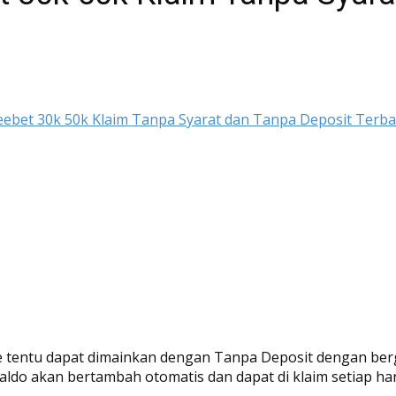
eebet 30k 50k Klaim Tanpa Syarat dan Tanpa Deposit Terb
e tentu dapat dimainkan dengan Tanpa Deposit dengan berg
aldo akan bertambah otomatis dan dapat di klaim setiap har