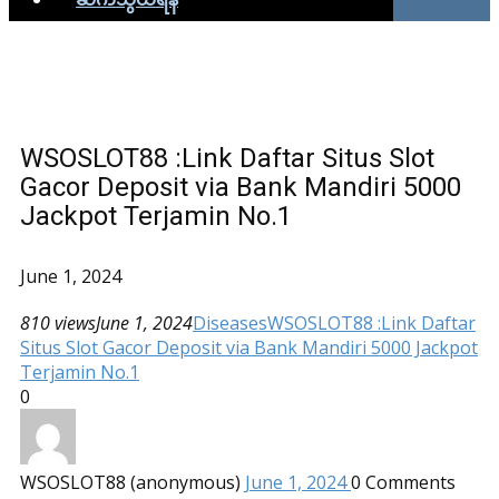
WSOSLOT88 :Link Daftar Situs Slot
Gacor Deposit via Bank Mandiri 5000
Jackpot Terjamin No.1
June 1, 2024
810 views
June 1, 2024
Diseases
WSOSLOT88 :Link Daftar
Situs Slot Gacor Deposit via Bank Mandiri 5000 Jackpot
Terjamin No.1
0
WSOSLOT88 (anonymous)
June 1, 2024
0
Comments