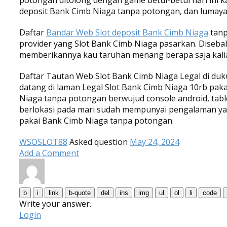
potongan ditolong dengan game betul-betul hari ini
deposit Bank Cimb Niaga tanpa potongan, dan lumaya
Daftar
Bandar Web Slot deposit Bank Cimb Niaga
tanp
provider yang Slot Bank Cimb Niaga pasarkan. Diseb
memberikannya kau taruhan menang berapa saja kalian
Daftar Tautan Web Slot Bank Cimb Niaga Legal di duku
datang di laman Legal Slot Bank Cimb Niaga 10rb pa
Niaga tanpa potongan berwujud console android, table
berlokasi pada mari sudah mempunyai pengalaman yang
pakai Bank Cimb Niaga tanpa potongan.
WSOSLOT88
Asked question
May 24, 2024
Add a Comment
Write your answer.
Login