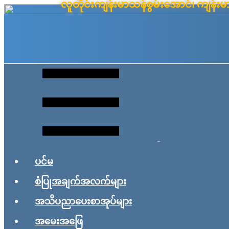
လူတိုင်းကျန်းမာသန်စွမ်းအောင်၊ ကျန
Skip
to
content
ပင်မ
စံပြုအချက်အလက်များ
အသိပညာပေးစာအုပ်များ
အမေးအဖြေ