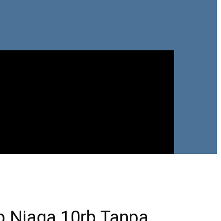
b Niaga 10rb Tanpa