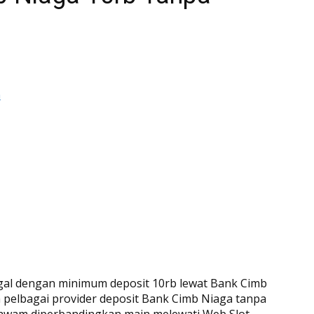
n
egal dengan minimum deposit 10rb lewat Bank Cimb
 pelbagai provider deposit Bank Cimb Niaga tanpa