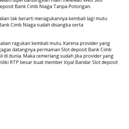
i awam diperbandingkan main melewati Web Slot
 Deposit Bank Cimb Niaga Tanpa Potongan.
alian tak berarti meragukannya kembali lagi mutu
Bank Cimb Niaga sudah disangka serta
 kalian ragukan kembali mutu. Karena provider yang
gagas datangnya permainan Slot deposit Bank Cimb
i di dunia. Maka cemerlang sudah jika provider yang
liki RTP besar buat member loyal Bandar Slot deposit