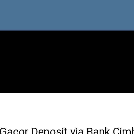
Gacor Deposit via Bank Cim