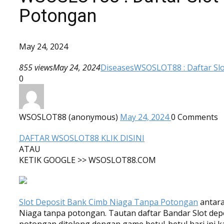
Potongan
May 24, 2024
855 views
May 24, 2024
Diseases
WSOSLOT88 : Daftar Slo
0
WSOSLOT88 (anonymous)
May 24, 2024
0
Comments
DAFTAR WSOSLOT88 KLIK DISINI
ATAU
KETIK GOOGLE >> WSOSLOT88.COM
Slot Deposit Bank Cimb Niaga Tanpa Potongan
antara
Niaga tanpa potongan. Tautan daftar Bandar Slot dep