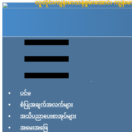
လူတိုင်းကျန်းမာသန်စွမ်းအောင်၊ ကျန
ပင်မ
စံပြုအချက်အလက်များ
အသိပညာပေးစာအုပ်များ
အမေးအဖြေ