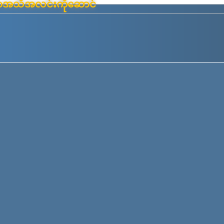
်းမာအသိအလင်းကိုဆောင်