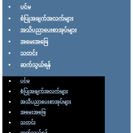
ပင်မ
စံပြုအချက်အလက်များ
အသိပညာပေးစာအုပ်များ
အမေးအဖြေ
သတင်း
ဆက်သွယ်ရန်
ပင်မ
စံပြုအချက်အလက်များ
အသိပညာပေးစာအုပ်များ
အမေးအဖြေ
သတင်း
ဆက်သွယ်ရန်