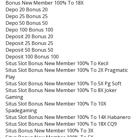
Bonus New Member 100% To 18X
Depo 20 Bonus 20
Depo 25 Bonus 25
Depo 50 Bonus 50
Depo 100 Bonus 100
Deposit 20 Bonus 20
Deposit 25 Bonus 25
Deposit 50 Bonus 50
Deposit 100 Bonus 100
Situs Slot Bonus New Member 100% To Kecil
Situs Slot Bonus New Member 100% To 2X Pragmatic
Play
Situs Slot Bonus New Member 100% To 5X Pg Soft
Situs Slot Bonus New Member 100% To 8X Joker
Gaming
Situs Slot Bonus New Member 100% To 10X
Spadegaming
Situs Slot Bonus New Member 100% To 14X Habanero
Situs Slot Bonus New Member 100% To 18X CQ9
Situs Bonus New Member 100% To 3X