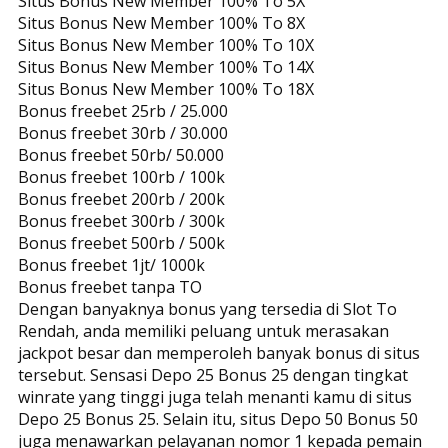
Situs Bonus New Member 100% To 5X
Situs Bonus New Member 100% To 8X
Situs Bonus New Member 100% To 10X
Situs Bonus New Member 100% To 14X
Situs Bonus New Member 100% To 18X
Bonus freebet 25rb / 25.000
Bonus freebet 30rb / 30.000
Bonus freebet 50rb/ 50.000
Bonus freebet 100rb / 100k
Bonus freebet 200rb / 200k
Bonus freebet 300rb / 300k
Bonus freebet 500rb / 500k
Bonus freebet 1jt/ 1000k
Bonus freebet tanpa TO
Dengan banyaknya bonus yang tersedia di Slot To
Rendah, anda memiliki peluang untuk merasakan
jackpot besar dan memperoleh banyak bonus di situs
tersebut. Sensasi Depo 25 Bonus 25 dengan tingkat
winrate yang tinggi juga telah menanti kamu di situs
Depo 25 Bonus 25. Selain itu, situs Depo 50 Bonus 50
juga menawarkan pelayanan nomor 1 kepada pemain