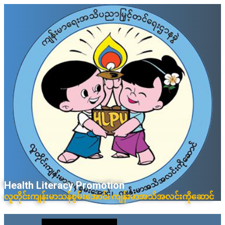
Skip
to
content
Health Litera​cy ​Promotion
လူတိုင်းကျန်းမာသန်စွမ်းအောင်၊ ကျန်းမာအသိအလင်းကိုဆောင်