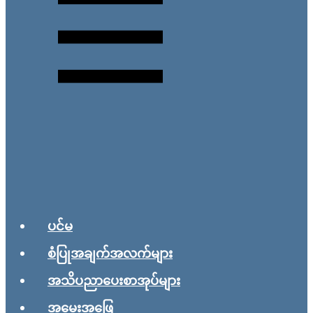
ပင်မ
စံပြုအချက်အလက်များ
အသိပညာပေးစာအုပ်များ
အမေးအဖြေ