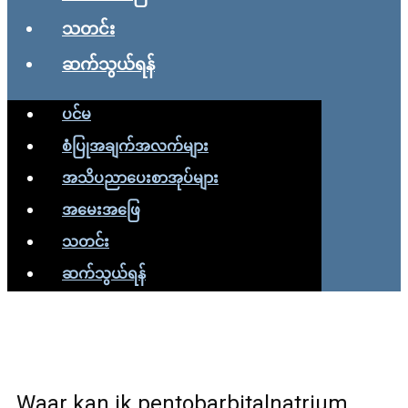
သတင်း
ဆက်သွယ်ရန်
ပင်မ
စံပြုအချက်အလက်များ
အသိပညာပေးစာအုပ်များ
အမေးအဖြေ
သတင်း
ဆက်သွယ်ရန်
Waar kan ik pentobarbitalnatrium