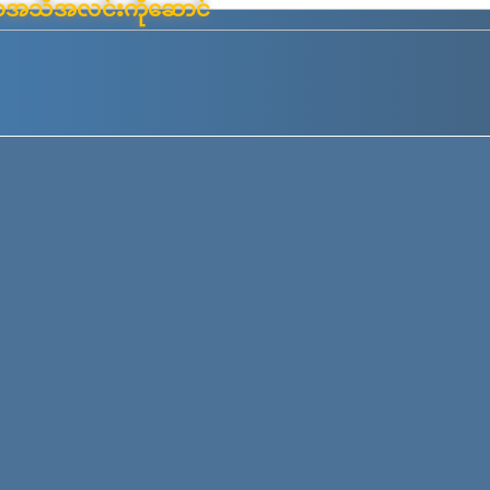
်းမာအသိအလင်းကိုဆောင်