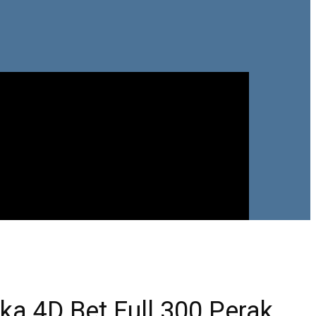
a 4D Bet Full 300 Perak