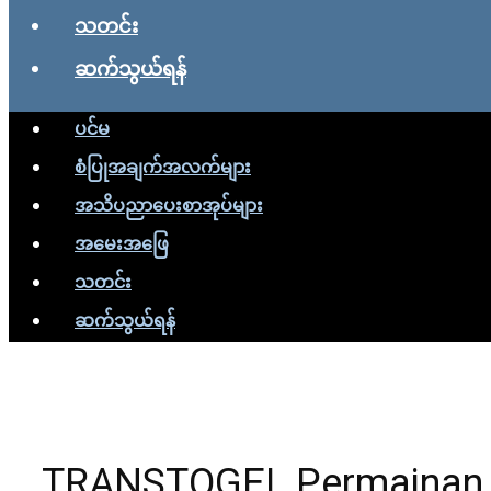
သတင်း
ဆက်သွယ်ရန်
ပင်မ
စံပြုအချက်အလက်များ
အသိပညာပေးစာအုပ်များ
အမေးအဖြေ
သတင်း
ဆက်သွယ်ရန်
TRANSTOGEL Permainan Ju