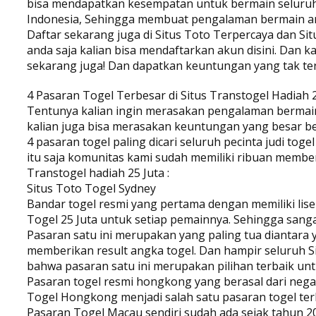
bisa mendapatkan kesempatan untuk bermain seluruh p
Indonesia, Sehingga membuat pengalaman bermain a
Daftar sekarang juga di Situs Toto Terpercaya dan S
anda saja kalian bisa mendaftarkan akun disini. Dan 
sekarang juga! Dan dapatkan keuntungan yang tak terh
4 Pasaran Togel Terbesar di Situs Transtogel Hadiah 2
Tentunya kalian ingin merasakan pengalaman bermain
kalian juga bisa merasakan keuntungan yang besar be
4 pasaran togel paling dicari seluruh pecinta judi to
itu saja komunitas kami sudah memiliki ribuan member 
Transtogel hadiah 25 Juta :
Situs Toto Togel Sydney
Bandar togel resmi yang pertama dengan memiliki li
Togel 25 Juta untuk setiap pemainnya. Sehingga sangat
Pasaran satu ini merupakan yang paling tua diantara
memberikan result angka togel. Dan hampir seluruh Si
bahwa pasaran satu ini merupakan pilihan terbaik un
Pasaran togel resmi hongkong yang berasal dari neg
Togel Hongkong menjadi salah satu pasaran togel ter
Pasaran Togel Macau sendiri sudah ada sejak tahun 20