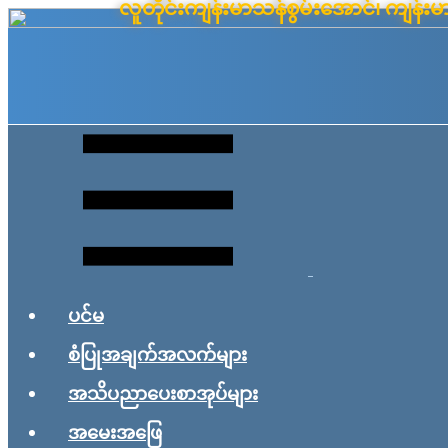
လူတိုင်းကျန်းမာသန်စွမ်းအောင်၊ ကျန
Skip
to
content
ပင်မ
စံပြုအချက်အလက်များ
အသိပညာပေးစာအုပ်များ
အမေးအဖြေ