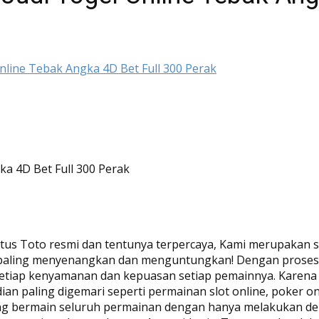
nline Tebak Angka 4D Bet Full 300 Perak
a 4D Bet Full 300 Perak
s Toto resmi dan tentunya terpercaya, Kami merupakan se
aling menyenangkan dan menguntungkan! Dengan proses tr
setiap kenyamanan dan kepuasan setiap pemainnya. Karen
an paling digemari seperti permainan slot online, poker onl
ng bermain seluruh permainan dengan hanya melakukan depos