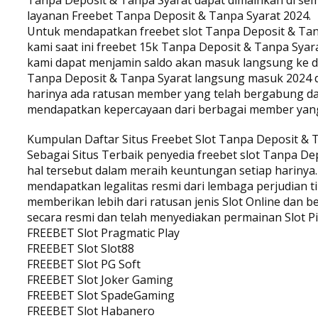
Tanpa Deposit & Tanpa Syarat dapat dimainkan di s
layanan Freebet Tanpa Deposit & Tanpa Syarat 2024.
Untuk mendapatkan freebet slot Tanpa Deposit & Tanp
kami saat ini freebet 15k Tanpa Deposit & Tanpa Sy
kami dapat menjamin saldo akan masuk langsung ke da
Tanpa Deposit & Tanpa Syarat langsung masuk 2024 da
harinya ada ratusan member yang telah bergabung dan
mendapatkan kepercayaan dari berbagai member yang 
Kumpulan Daftar Situs Freebet Slot Tanpa Deposit & T
Sebagai Situs Terbaik penyedia freebet slot Tanpa 
hal tersebut dalam meraih keuntungan setiap hariny
mendapatkan legalitas resmi dari lembaga perjudian 
memberikan lebih dari ratusan jenis Slot Online dan b
secara resmi dan telah menyediakan permainan Slot Pil
FREEBET Slot Pragmatic Play
FREEBET Slot Slot88
FREEBET Slot PG Soft
FREEBET Slot Joker Gaming
FREEBET Slot SpadeGaming
FREEBET Slot Habanero