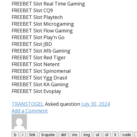
FREEBET Slot Real Time Gaming
FREEBET Slot CQ9
FREEBET Slot Playtech
FREEBET Slot Microgaming
FREEBET Slot Flow Gaming
FREEBET Slot Play’n Go
FREEBET Slot JBD
FREEBET Slot Afb Gaming
FREEBET Slot Red Tiger
FREEBET Slot Netent
FREEBET Slot Spinomenal
FREEBET Slot Ygg Drasil
FREEBET Slot KA Gaming
FREEBET Slot Evoplay
TRANSTOGEL
Asked question
July 30, 2024
Add a Comment