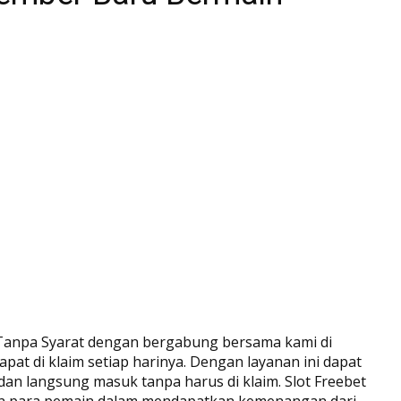
 Tanpa Syarat dengan bergabung bersama kami di
apat di klaim setiap harinya. Dengan layanan ini dapat
an langsung masuk tanpa harus di klaim. Slot Freebet