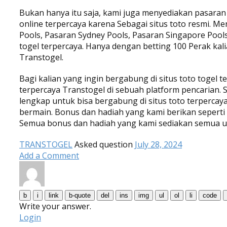
Bukan hanya itu saja, kami juga menyediakan pasaran
online terpercaya karena Sebagai situs toto resmi. Me
Pools, Pasaran Sydney Pools, Pasaran Singapore Pools
togel terpercaya. Hanya dengan betting 100 Perak ka
Transtogel.
Bagi kalian yang ingin bergabung di situs toto togel 
terpercaya Transtogel di sebuah platform pencarian. S
lengkap untuk bisa bergabung di situs toto terperca
bermain. Bonus dan hadiah yang kami berikan seperti 
Semua bonus dan hadiah yang kami sediakan semua unt
TRANSTOGEL
Asked question
July 28, 2024
Add a Comment
Write your answer.
Login