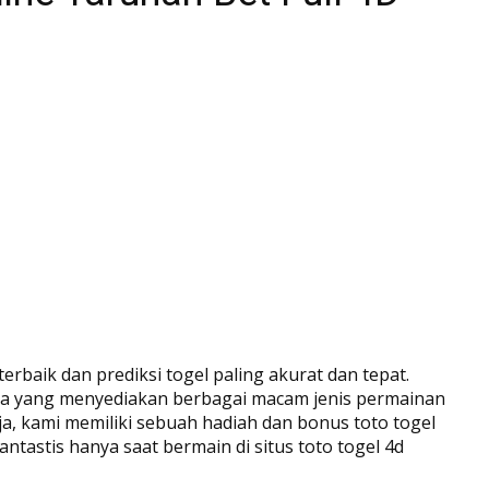
erbaik dan prediksi togel paling akurat dan tepat.
 Asia yang menyediakan berbagai macam jenis permainan
u aja, kami memiliki sebuah hadiah dan bonus toto togel
tastis hanya saat bermain di situs toto togel 4d