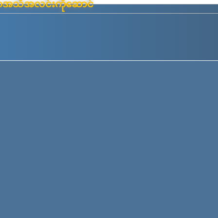
်းမာအသိအလင်းကိုဆောင်