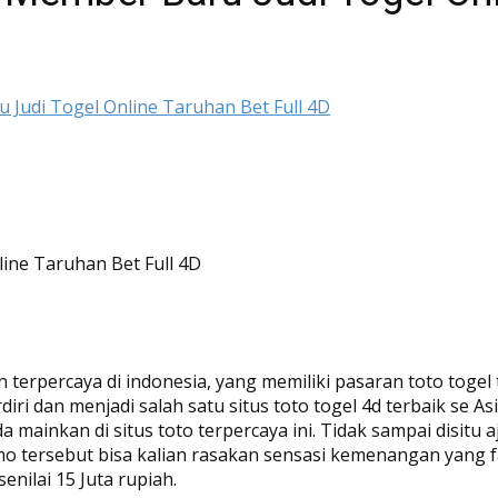
 Judi Togel Online Taruhan Bet Full 4D
ine Taruhan Bet Full 4D
terpercaya di indonesia, yang memiliki pasaran toto togel t
iri dan menjadi salah satu situs toto togel 4d terbaik se
anda mainkan di situs toto terpercaya ini. Tidak sampai disit
tersebut bisa kalian rasakan sensasi kemenangan yang fan
nilai 15 Juta rupiah.