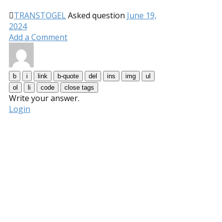
TRANSTOGEL
Asked question
June 19,
2024
Add a Comment
Write your answer.
Login