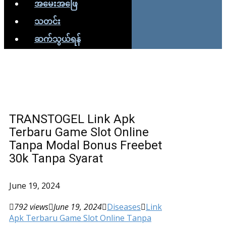
အမေးအဖြေ
သတင်း
ဆက်သွယ်ရန်
TRANSTOGEL Link Apk
Terbaru Game Slot Online
Tanpa Modal Bonus Freebet
30k Tanpa Syarat
June 19, 2024
792 views
June 19, 2024
Diseases
Link
Apk Terbaru Game Slot Online Tanpa