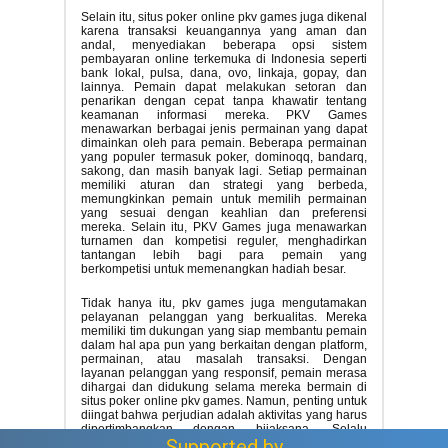
Selain itu, situs poker online pkv games juga dikenal
karena transaksi keuangannya yang aman dan
andal, menyediakan beberapa opsi sistem
pembayaran online terkemuka di Indonesia seperti
bank lokal, pulsa, dana, ovo, linkaja, gopay, dan
lainnya. Pemain dapat melakukan setoran dan
penarikan dengan cepat tanpa khawatir tentang
keamanan informasi mereka. PKV Games
menawarkan berbagai jenis permainan yang dapat
dimainkan oleh para pemain. Beberapa permainan
yang populer termasuk poker, dominoqq, bandarq,
sakong, dan masih banyak lagi. Setiap permainan
memiliki aturan dan strategi yang berbeda,
memungkinkan pemain untuk memilih permainan
yang sesuai dengan keahlian dan preferensi
mereka. Selain itu, PKV Games juga menawarkan
turnamen dan kompetisi reguler, menghadirkan
tantangan lebih bagi para pemain yang
berkompetisi untuk memenangkan hadiah besar.
Tidak hanya itu, pkv games juga mengutamakan
pelayanan pelanggan yang berkualitas. Mereka
memiliki tim dukungan yang siap membantu pemain
dalam hal apa pun yang berkaitan dengan platform,
permainan, atau masalah transaksi. Dengan
layanan pelanggan yang responsif, pemain merasa
dihargai dan didukung selama mereka bermain di
situs poker online pkv games. Namun, penting untuk
diingat bahwa perjudian adalah aktivitas yang harus
dipertimbangkan dengan bijaksana. Selalu
Supported by
pertimbangkan batasan anda dan bermain dengan