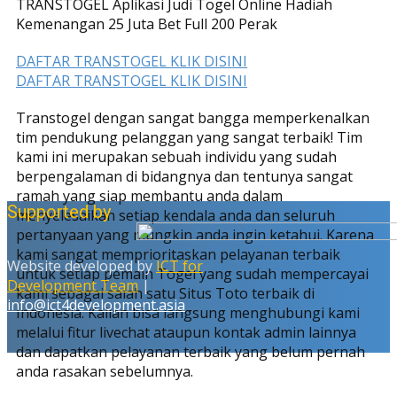
TRANSTOGEL Aplikasi Judi Togel Online Hadiah
Kemenangan 25 Juta Bet Full 200 Perak
DAFTAR TRANSTOGEL KLIK DISINI
DAFTAR TRANSTOGEL KLIK DISINI
Transtogel dengan sangat bangga memperkenalkan
tim pendukung pelanggan yang sangat terbaik! Tim
kami ini merupakan sebuah individu yang sudah
berpengalaman di bidangnya dan tentunya sangat
ramah yang siap membantu anda dalam
Supported by
menyelesaikan setiap kendala anda dan seluruh
pertanyaan yang mungkin anda ingin ketahui. Karena
kami sangat memprioritaskan pelayanan terbaik
Website developed by
ICT for
untuk setiap pemain Togel yang sudah mempercayai
Development Team
|
kami sebagai salah satu Situs Toto terbaik di
info@ict4development.asia
Indonesia. Kalian bisa langsung menghubungi kami
melalui fitur livechat ataupun kontak admin lainnya
dan dapatkan pelayanan terbaik yang belum pernah
anda rasakan sebelumnya.