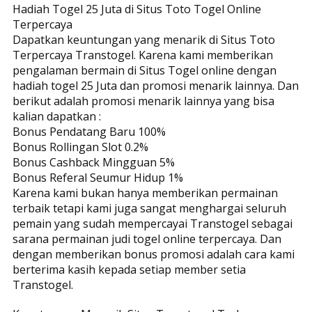
Hadiah Togel 25 Juta di Situs Toto Togel Online
Terpercaya
Dapatkan keuntungan yang menarik di Situs Toto
Terpercaya Transtogel. Karena kami memberikan
pengalaman bermain di Situs Togel online dengan
hadiah togel 25 Juta dan promosi menarik lainnya. Dan
berikut adalah promosi menarik lainnya yang bisa
kalian dapatkan :
Bonus Pendatang Baru 100%
Bonus Rollingan Slot 0.2%
Bonus Cashback Mingguan 5%
Bonus Referal Seumur Hidup 1%
Karena kami bukan hanya memberikan permainan
terbaik tetapi kami juga sangat menghargai seluruh
pemain yang sudah mempercayai Transtogel sebagai
sarana permainan judi togel online terpercaya. Dan
dengan memberikan bonus promosi adalah cara kami
berterima kasih kepada setiap member setia
Transtogel.