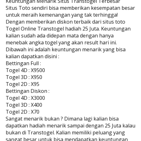
Keuntungan Menarik Situs Transtogel Terbesar
Situs Toto sendiri bisa memberikan kesempatan besar
untuk meraih kemenangan yang tak terhingga!
Dengan memberikan diskon terbaik dari situs toto
Togel Online Transtogel hadiah 25 Juta. Keuntungan
kalian sudah ada didepan mata dengan hanya
menebak angka togel yang akan result hari ini.
Dibawah ini adalah keuntungan menarik yang bisa
kalian dapatkan disini :
Bettingan Full :
Togel 4D : X9500
Togel 3D : X950
Togel 2D : X95
Bettingan Diskon :
Togel 4D : X3000
Togel 3D : X400
Togel 2D : X70
Sangat menarik bukan ? Dimana lagi kalian bisa
dapatkan hadiah menarik sampai dengan 25 Juta kalau
bukan di Transtogel. Kalian memiliki peluang yang
sangat besar untuk bisa mendapatkan keuntungan