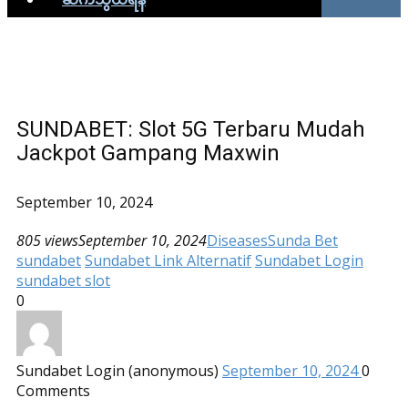
SUNDABET: Slot 5G Terbaru Mudah
Jackpot Gampang Maxwin
September 10, 2024
805 views
September 10, 2024
Diseases
Sunda Bet
sundabet
Sundabet Link Alternatif
Sundabet Login
sundabet slot
0
Sundabet Login (anonymous)
September 10, 2024
0
Comments