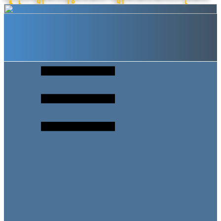
Skip
to
content