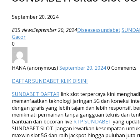
September 20, 2024
835 views
September 20, 2024
Diseases
sundabet
SUNDABE
Gacor
0
HANA (anonymous)
September 20, 2024
0
Comments
DAFTAR SUNDABET KLIK DISINI
SUNDABET DAFTAR
link slot terpercaya kini mengha
memanfaatkan teknologi jaringan 5G dan koneksi inte
dengan grafis yang lebih tajam dan lebih responsif. 
menikmati permainan tanpa gangguan teknis dan te
bantuan dari bocoran live
RTP SUNDABET
yang update
SUNDABET SLOT. Jangan lewatkan kesempatan untuk m
maxwin slot 5G dan raih jackpot hingga puluhan juta r