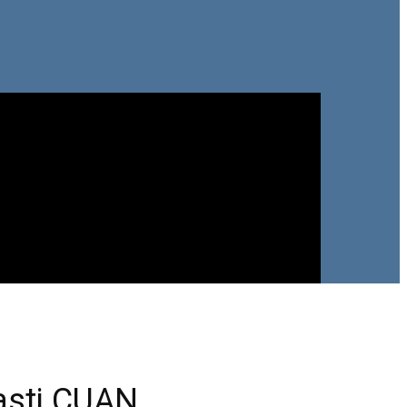
asti CUAN