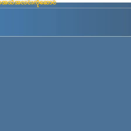
်းမာအသိအလင်းကိုဆောင်