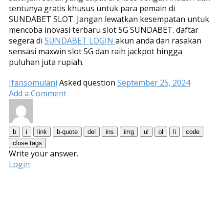
tentunya gratis khusus untuk para pemain di
SUNDABET SLOT. Jangan lewatkan kesempatan untuk
mencoba inovasi terbaru slot 5G SUNDABET. daftar
segera di
SUNDABET LOGIN
akun anda dan rasakan
sensasi maxwin slot 5G dan raih jackpot hingga
puluhan juta rupiah.
Ifansomulani
Asked question
September 25, 2024
Add a Comment
Write your answer.
Login