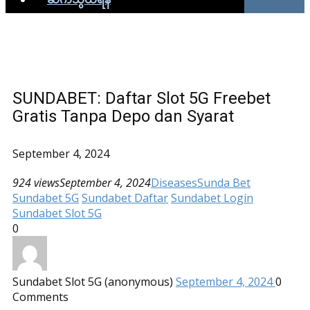
SUNDABET: Daftar Slot 5G Freebet
Gratis Tanpa Depo dan Syarat
September 4, 2024
924 views
September 4, 2024
Diseases
Sunda Bet
Sundabet 5G
Sundabet Daftar
Sundabet Login
Sundabet Slot 5G
0
Sundabet Slot 5G (anonymous)
September 4, 2024
0
Comments