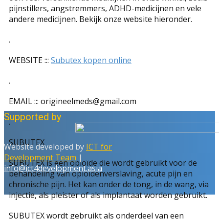
pijnstillers, angstremmers, ADHD-medicijnen en vele
andere medicijnen. Bekijk onze website hieronder.
.
WEBSITE :::
Subutex kopen online
.
EMAIL ::: origineelmeds@gmail.com
Supported by
.
SUBUTEX
Website developed by
ICT for
Development Team
|
SUBUTEX is een opioïde die wordt gebruikt voor de
info@ict4development.asia
behandeling van opioïdenverslaving, acute pijn en
chronische pijn. Het kan onder de tong, in de wang, via
injectie, als pleister of als implantaat worden gebruikt.
SUBUTEX wordt gebruikt als onderdeel van een