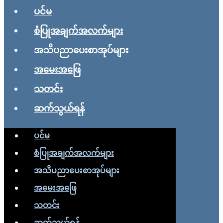
ပင်မ
စံပြုအချက်အလက်များ
အသိပညာပေးစာအုပ်များ
အမေးအဖြေ
သတင်း
ဆက်သွယ်ရန်
ပင်မ
စံပြုအချက်အလက်များ
အသိပညာပေးစာအုပ်များ
အမေးအဖြေ
သတင်း
ဆက်သွယ်ရန်