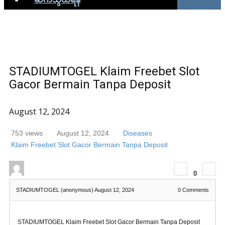
STADIUMTOGEL Klaim Freebet Slot
Gacor Bermain Tanpa Deposit
August 12, 2024
753 views
August 12, 2024
Diseases
Klaim Freebet Slot Gacor Bermain Tanpa Deposit
0
STADIUMTOGEL (anonymous)
August 12, 2024
0
Comments
STADIUMTOGEL Klaim Freebet Slot Gacor Bermain Tanpa Deposit