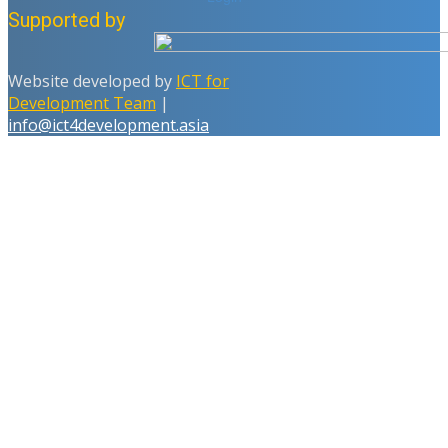
Supported by
Website developed by
ICT for
Development Team
|
info@ict4development.asia