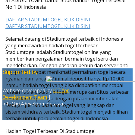
STADIUMTOGEL Daftar Situs Bandar Togel Terbesar
No 1 Di Indonesia
DAFTAR STADIUMTOGEL KLIK DISINI
DAFTAR STADIUMTOGEL KLIK DISINI
Selamat datang di Stadiumtogel terbaik di Indonesia
yang menawarkan hadiah togel terbesar.
Stadiumtogel adalah Stadiumtogel online yang
memberikan pengalaman bermain togel seru dan
mendebarkan. Dengan pasaran penuh dan server anti
Supported by
lag, pemain dapat menikmati permainan togel secara
nyaman dan lancar. Minimal deposit hanya Rp 10.000,
namun hadiah togel yang bisa didapatkan mencapai
Website developed by
ICT for
jutaan rupiah. Stadiumtogel merupakan Situs terbesar
Development Team
|
resmi dan terpercaya dengan jutaan member aktif.
info@ict4development.asia
Dengan pilihan pasaran togel yang lengkap dan
sistem withdraw terbaik, Stadiumtogel menjadi pilihan
terbaik untuk para pemain togel di Indonesia.
Hadiah Togel Terbesar Di Stadiumtogel