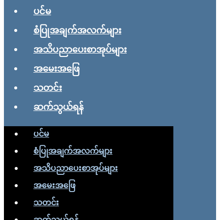
ပင်မ
စံပြုအချက်အလက်များ
အသိပညာပေးစာအုပ်များ
အမေးအဖြေ
သတင်း
ဆက်သွယ်ရန်
ပင်မ
စံပြုအချက်အလက်များ
အသိပညာပေးစာအုပ်များ
အမေးအဖြေ
သတင်း
ဆက်သွယ်ရန်