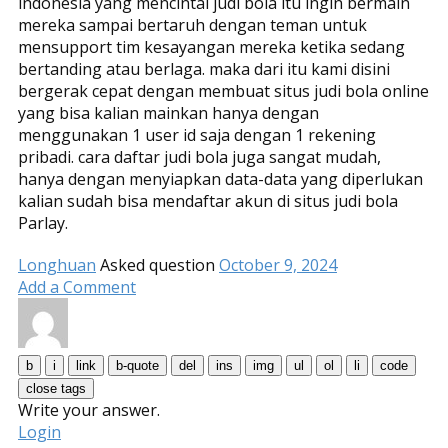
indonesia yang mencintai judi bola itu ingin bermain
mereka sampai bertaruh dengan teman untuk
mensupport tim kesayangan mereka ketika sedang
bertanding atau berlaga. maka dari itu kami disini
bergerak cepat dengan membuat situs judi bola online
yang bisa kalian mainkan hanya dengan
menggunakan 1 user id saja dengan 1 rekening
pribadi. cara daftar judi bola juga sangat mudah,
hanya dengan menyiapkan data-data yang diperlukan
kalian sudah bisa mendaftar akun di situs judi bola
Parlay.
Longhuan
Asked question
October 9, 2024
Add a Comment
Write your answer.
Login