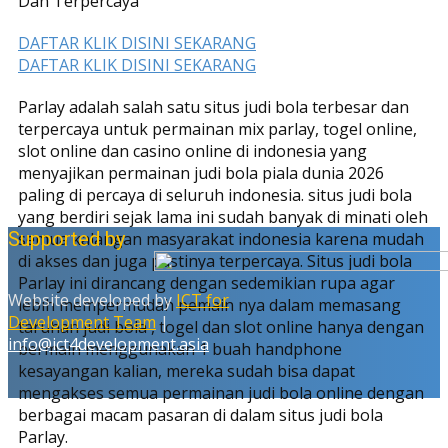
Dan Terpercaya
DAFTAR KLIK DISINI SEKARANG
DAFTAR KLIK DISINI SEKARANG
Parlay adalah salah satu situs judi bola terbesar dan
terpercaya untuk permainan mix parlay, togel online,
slot online dan casino online di indonesia yang
menyajikan permainan judi bola piala dunia 2026
paling di percaya di seluruh indonesia. situs judi bola
yang berdiri sejak lama ini sudah banyak di minati oleh
Supported by
semua kalangan masyarakat indonesia karena mudah
di akses dan juga pastinya terpercaya. Situs judi bola
Parlay ini dirancang dengan sedemikian rupa agar
Website developed by
ICT for
lebih mempermudah pemain nya dalam memasang
Development Team
|
taruhan judi bola , togel dan slot online hanya dengan
info@ict4development.asia
bermain menggunakan 1 buah handphone
kesayangan kalian, mereka sudah bisa dapat
mengakses semua permainan judi bola online dengan
berbagai macam pasaran di dalam situs judi bola
Parlay.