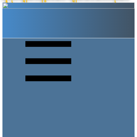
Skip
to
content