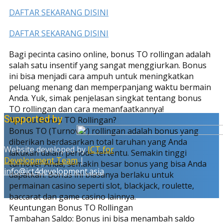
DAFTAR SEKARANG DISINI
DAFTAR SEKARANG DISINI
Bagi pecinta casino online, bonus TO rollingan adalah
salah satu insentif yang sangat menggiurkan. Bonus
ini bisa menjadi cara ampuh untuk meningkatkan
peluang menang dan memperpanjang waktu bermain
Anda. Yuk, simak penjelasan singkat tentang bonus
TO rollingan dan cara memanfaatkannya!
Supported by
Apa Itu Bonus TO Rollingan?
Bonus TO (Turnover) rollingan adalah bonus yang
diberikan berdasarkan total taruhan yang Anda
Website developed by
ICT for
lakukan dalam periode tertentu. Semakin tinggi
Development Team
|
turnover Anda, semakin besar bonus yang bisa Anda
info@ict4development.asia
dapatkan. Bonus ini biasanya berlaku untuk
permainan casino seperti slot, blackjack, roulette,
baccarat dan game casino lainnya.
Keuntungan Bonus TO Rollingan
Tambahan Saldo: Bonus ini bisa menambah saldo