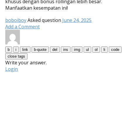
khusus dengan bonus rollingan lebih besar.
Manfaatkan kesempatan ini!
boboiboy
Asked question
June 24, 2025
Add a Comment
Write your answer.
Login