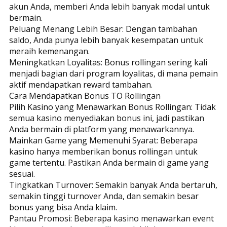
akun Anda, memberi Anda lebih banyak modal untuk
bermain.
Peluang Menang Lebih Besar: Dengan tambahan
saldo, Anda punya lebih banyak kesempatan untuk
meraih kemenangan.
Meningkatkan Loyalitas: Bonus rollingan sering kali
menjadi bagian dari program loyalitas, di mana pemain
aktif mendapatkan reward tambahan.
Cara Mendapatkan Bonus TO Rollingan
Pilih Kasino yang Menawarkan Bonus Rollingan: Tidak
semua kasino menyediakan bonus ini, jadi pastikan
Anda bermain di platform yang menawarkannya.
Mainkan Game yang Memenuhi Syarat: Beberapa
kasino hanya memberikan bonus rollingan untuk
game tertentu. Pastikan Anda bermain di game yang
sesuai.
Tingkatkan Turnover: Semakin banyak Anda bertaruh,
semakin tinggi turnover Anda, dan semakin besar
bonus yang bisa Anda klaim.
Pantau Promosi: Beberapa kasino menawarkan event