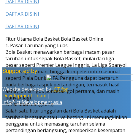
DAFTAR DISINI
DAFTAR DISINI
DAFTAR DISINI
Fitur Utama Bola Basket Bola Basket Online
1. Pasar Taruhan yang Luas:
Bola Basket menawarkan berbagai macam pasar
taruhan untuk sepak Bola Basket, mulai dari liga
besar seperti Premier League Inggris, La Liga Spanyol,
Supported by
Bundesliga Jerman, hingga kompetisi internasional
seperti Piala Dunia FIFA. Pengguna dapat bertaruh
pada berbagai aspek pertandingan, termasuk hasil
Website developed by
ICT for
akhir, jumlah gol, pencetak gol pertama, dan masih
Development Team
|
banyak lagi.
info@ict4development.asia
2. Taruhan Langsung:
Salah satu fitur unggulan dari Bola Basket adalah
taruhan langsung atau live betting. Ini memungkinkan
pengguna untuk memasang taruhan selama
pertandingan berlangsung, memberikan kesempatan