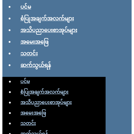
ပင်မ
စံပြုအချက်အလက်များ
အသိပညာပေးစာအုပ်များ
အမေးအဖြေ
သတင်း
ဆက်သွယ်ရန်
ပင်မ
စံပြုအချက်အလက်များ
အသိပညာပေးစာအုပ်များ
အမေးအဖြေ
သတင်း
ဆက်သွယ်ရန်