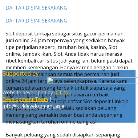
DAFTAR DISINI SEKARANG
DAFTAR DISINI SEKARANG
Slot deposit Linkaja sebagai situs gacor permainan
judi online 24 jam terpercaya yang sediakan banyak
tipe perjudian seperti, taruhan bola, kasino, Slot
online, tembak ikan, Slot. Anda tidak harus merasa
ribet kembali cari situs judi yang lain belum pasti dapat
memberi kemenangan. Hanya karena dengan 1 akun
Supported by
anda bisa memainkan semua tipe permainan judi
online 24 jam terpercaya selengkapnya. Karena kami
cuman sediakan yang terbaik untuk siapa saja yang
Website developed by
ICT for
ingin bergabung dengan penawaran terbaik.
Development Team
|
Oleh karenanya tentu saja daftar Slot deposit Linkaja
info@ict4development.asia
gampang juga menang selalu sediakan peluang
menang yang semakin besar buat anda sepanjang
memasangkan taruhan online uang asli
Banyak peluang yang sudah disiapkan sepanjang