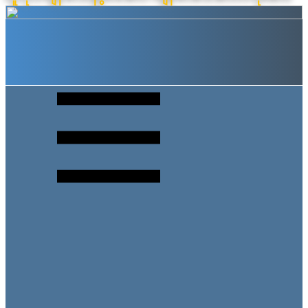
Skip
to
content