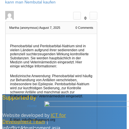
kann man Nembutal kaufen
0
Martha (anonymous)
August 7, 2025
0
Comments
Phenobarbital und Pentobarbital-Natrium sind in
vielen Ländern aufgrund ihrer sedierenden und
potenziell suchterzeugenden Wirkung kontrollierte
Substanzen. Sie werden hauptsächlich in der
Medizin und Veterinärmedizin eingesetzt. Hier
einige wichtige Informationen:
Medizinische Anwendung: Phenobarbital wird häufig
zur Behandlung von Anfällen verschrieben,
insbesondere bei Epilepsie. Pentobarbital-Natrium
wird zur kurzfristigen Sedierung, zur Kontrolle
schwerer Anfälle und manchmal auch zur
Supported by
Euthanasie in der Veterinärmedizin eingesetzt.
Home
Website developed by
ICT for
E-Mail: info@euthagroup.org
Development Team
|
info@ict4development.asia