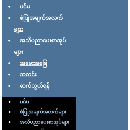
ပင်မ
စံပြုအချက်အလက်
များ
အသိပညာပေးစာအုပ်
များ
အမေးအဖြေ
သတင်း
ဆက်သွယ်ရန်
ပင်မ
စံပြုအချက်အလက်များ
အသိပညာပေးစာအုပ်များ