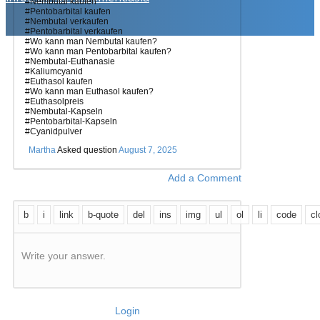
#Nembutal kaufen
#Pentobarbital kaufen
#Nembutal verkaufen
#Pentobarbital verkaufen
#Wo kann man Nembutal kaufen?
#Wo kann man Pentobarbital kaufen?
#Nembutal-Euthanasie
#Kaliumcyanid
#Euthasol kaufen
#Wo kann man Euthasol kaufen?
#Euthasolpreis
#Nembutal-Kapseln
#Pentobarbital-Kapseln
#Cyanidpulver
Martha
Asked question
August 7, 2025
Add a Comment
Write your answer.
Login