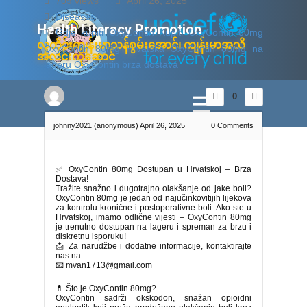
709 views
April 26, 2025
Diseases
Health Litera​cy ​Promotion
Gdje kupiti OxyContin
Kupiti OxyContin 80mg
လူတိုင်းကျန်းမာသန်စွမ်းအောင်၊ ကျန်းမာအသိ
OxyContin 80mg Hrvatska
OxyContin 80mg na
အလင်းကိုဆောင်
lageru
OxyContin brza dostava
0
johnny2021 (anonymous)
April 26, 2025
0
Comments
✅ OxyContin 80mg Dostupan u Hrvatskoj – Brza
Dostava!
Tražite snažno i dugotrajno olakšanje od jake boli?
OxyContin 80mg je jedan od najučinkovitijih lijekova
za kontrolu kronične i postoperativne boli. Ako ste u
Hrvatskoj, imamo odlične vijesti – OxyContin 80mg
je trenutno dostupan na lageru i spreman za brzu i
diskretnu isporuku!
📩 Za narudžbe i dodatne informacije, kontaktirajte
nas na:
📧 mvan1713@gmail.com
💊 Što je OxyContin 80mg?
OxyContin sadrži okskodon, snažan opioidni