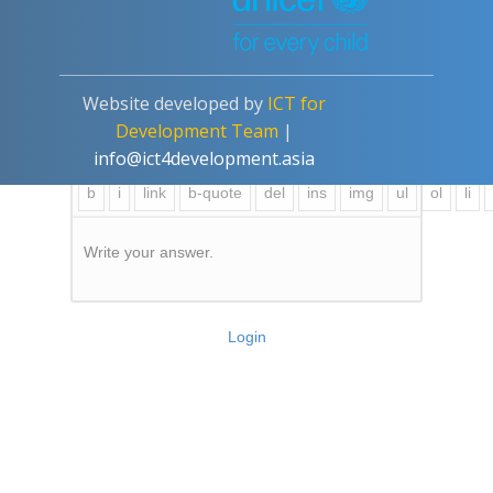
📩 Za narudžbe i dodatne informacije, kontaktirajte
nas na:
📧 mvan1713@gmail.com
johnny2021
Asked question
April 26, 2025
Website developed by
ICT for
Development Team
|
Add a Comment
info@ict4development.asia
Write your answer.
Login