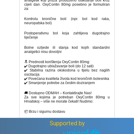
analgetik koji pruža produženo olakšanje boli kroz
cijeli dan. OxyContin 80mg posebno je formuliran
za:
Kontrolu kronične boli (npr. bol kod raka,
neuropatska bol)
Postoperativnu bol koja zahtijeva dugotrajno
liječenje
Bolne ozljede ili stanja kod kojih standardni
analgetici nisu dovoljni
🔝 Prednosti korištenja OxyContin 80mg:
✔️ Dugotrajno ublažavanje boli (do 12 sati)
✔️ Stabilna razina okskodona u tijelu bez naglih
oscilacija
✔️ Povećana kvaliteta života kod kroničnih bolesnika
✔️ Smanjenje potrebe za čestim doziranjem
🚚 Dostupno ODMAH – Kontaktirajte Nas!
Za sve kojima je potreban OxyContin 80mg u
Hrvatskoj – više ne morate čekati! Nudimo:
📦 Brzu i sigurnu dostavu
Supported by
🔒 Diskretnu uslugu i potpunu zaštitu privatnosti
✅ Pouzdanost i provjerenu kvalitetu