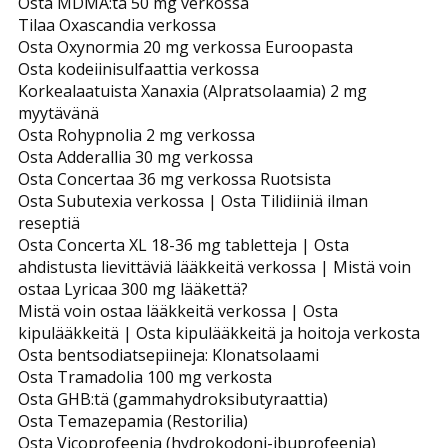
Osta MDMA:ta 50 mg verkossa
Tilaa Oxascandia verkossa
Osta Oxynormia 20 mg verkossa Euroopasta
Osta kodeiinisulfaattia verkossa
Korkealaatuista Xanaxia (Alpratsolaamia) 2 mg
myytävänä
Osta Rohypnolia 2 mg verkossa
Osta Adderallia 30 mg verkossa
Osta Concertaa 36 mg verkossa Ruotsista
Osta Subutexia verkossa | Osta Tilidiiniä ilman
reseptiä
Osta Concerta XL 18-36 mg tabletteja | Osta
ahdistusta lievittäviä lääkkeitä verkossa | Mistä voin
ostaa Lyricaa 300 mg lääkettä?
Mistä voin ostaa lääkkeitä verkossa | Osta
kipulääkkeitä | Osta kipulääkkeitä ja hoitoja verkosta
Osta bentsodiatsepiineja: Klonatsolaami
Osta Tramadolia 100 mg verkosta
Osta GHB:tä (gammahydroksibutyraattia)
Osta Temazepamia (Restorilia)
Osta Vicoprofeenia (hydrokodoni-ibuprofeenia)