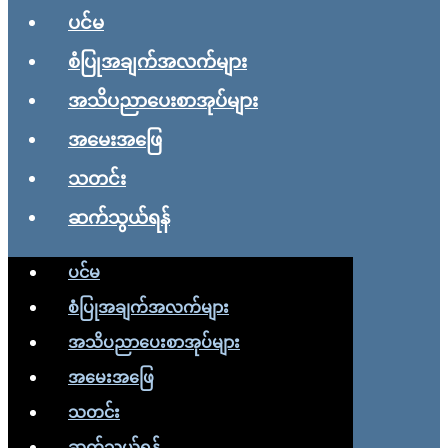
ပင်မ
စံပြုအချက်အလက်များ
အသိပညာပေးစာအုပ်များ
အမေးအဖြေ
သတင်း
ဆက်သွယ်ရန်
ပင်မ
စံပြုအချက်အလက်များ
အသိပညာပေးစာအုပ်များ
အမေးအဖြေ
သတင်း
ဆက်သွယ်ရန်