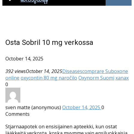
Osta Sobril 10 mg verkossa
October 14, 2025
392 views
October 14, 2025
Diseases
comprare Suboxone
online
oxycontin 80 mg naročilo
Oxynorm Suomi
xanax
0
sven matte (anonymous)
October 14, 2025
0
Comments
Stjarnaapotek on ensisijainen apteekki, kun ostat
lääkkeitä verkosta, koska myymme vain ensiluokkaisia ​​