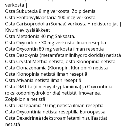
verkosta |
Osta Subutexia 8 mg verkosta, Zolpidemia
Osta Fentanyylilaastaria 100 mcg verkosta.
Osta Carisoprodolia (Somaa) verkosta + rekisteröijät |
Kivunlievityslääkkeet
Osta Metadonia 40 mg Saksasta.
Osta Oxycodone 30 mg verkosta ilman reseptiä
Osta Oxycontin 80 mg verkosta ilman reseptiä.
Osta Desoxynia (metamfetamiinihydrokloridia) netistä
Osta Crystal Methiä netistä, osta Klonopinia netistä
Osta Clonazepamia (Klonopin, Klonopin) netistä
Osta Klonopinia netistä ilman reseptiä
Osta Ativania netistä ilman reseptiä
Osta DMT:tä (dimetyylitryptamiinia) ja Oxycontinia
(oksikodonihydrokloridia) netistä, Imovanea,
Zolpiklonia netistä
Osta Diazepamia 10 mg netistä ilman reseptiä
Osta Oxycontinia netistä reseptillä Euroopassa
Osta Dexedrineä (dekstroamfetamiinisulfaattia)
netistä