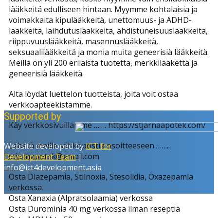
lääkkeitä edulliseen hintaan. Myymme kohtalaisia ​​ja
voimakkaita kipulääkkeitä, unettomuus- ja ADHD-
lääkkeitä, laihdutuslääkkeitä, ahdistuneisuuslääkkeitä,
riippuvuuslääkkeitä, masennuslääkkeitä,
seksuaalilääkkeitä ja monia muita geneerisiä lääkkeitä.
Meillä on yli 200 erilaista tuotetta, merkkilääkettä ja
geneerisiä lääkkeitä.
Alta löydät luettelon tuotteista, joita voit ostaa
verkkoapteekistamme.
Supported by
Käy verkkosivuillamme ……. https://stjarnaapotek.com/
Lähetä meille sähköpostia osoitteeseen ……..
Website developed by
ICT for
stjarnapotek@gmail.com
Development Team
|
info@ict4development.asia
Osta Diazepamia, Stilnoxia, Stesolidia, Oxazepamia
verkossa
Osta Xanaxia (Alpratsolaamia) verkossa
Osta Durominia 40 mg verkossa ilman reseptiä