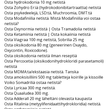
Osta hydrokodonia 10 mg netistä
Osta Zohydro Er:iä (hydrokodonibitartraattia) netistä
Osta psykedeelejä, LSD:tä, Muchroomia, DMT:tä
Osta Modafiniilia netistä. Mistä Modafiniilia voi ostaa
netistä?
Osta Oxynormia netistä | Osta Tramadolia netistä
Osta Ketamiinia netistä | Osta kokaiinia netistä
Osta Viagraa 100 mg netistä, Sobrilia 25 mg
Osta oksikodonia 80 mg (geneerinen Oxaydo,
Oxycontin, Roxicodone).
Osta oksikodonia netistä ilman reseptiä
Osta Percocetia (oksikodonihydrokloridi parasetamoli)
netistä
Osta MDMA:ta/ekstaasia netistä. Tanska
Osta amoksisilliini 500 mg tabletteja koirille ja kissoille
Voiko Somadriliä ostaa netistä?
Osta Lyricaa 300 mg netistä.
Osta Quaaludea 300 mg.
Osta Adderall 20 mg läheltäni olevasta kaupasta
Osta Ritalinia (metyylifenidaattihydrokloridia) netistä.