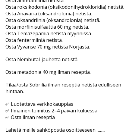
Osta amfetamiinia netistä.
Osta roksikodonia (oksikodonihydrokloridia) netistä.
Osta Anavaria (oksandrolonia) netistä.
Osta oksandriinia (oksandrolonia) netistä.
Osta morfiinisulfaattia 60 mg netistä.
Osta Temazepamia netistä myynnissä.
Osta fentermiiniä netistä.
Osta Vyvanse 70 mg netistä Norjasta.
Osta Nembutal-jauhetta netistä.
Osta metadonia 40 mg ilman reseptiä.
Tilaa/osta Sobrilia ilman reseptiä netistä edulliseen
hintaan.
✅ Luotettava verkkokauppias
✅ Ilmainen toimitus 2–4 päivän kuluessa
✅ Osta ilman reseptiä
Lähetä meille sähköpostia osoitteeseen ……..