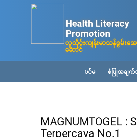
Health Litera​cy ​
Promotion
လူတိုင်းကျန်းမာသန်စွမ်းအ
ဆောင်
ပင်မ
စံပြုအချက
MAGNUMTOGEL : Situ
Terpercaya No.1