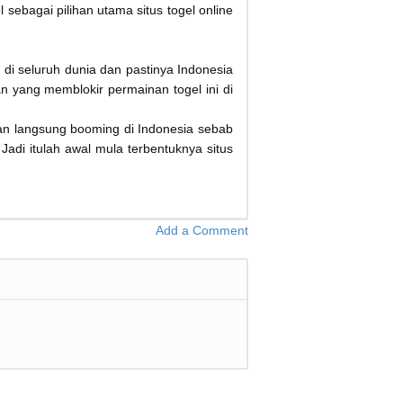
sebagai pilihan utama situs togel online
di seluruh dunia dan pastinya Indonesia
n yang memblokir permainan togel ini di
dian langsung booming di Indonesia sebab
i itulah awal mula terbentuknya situs
Add a Comment