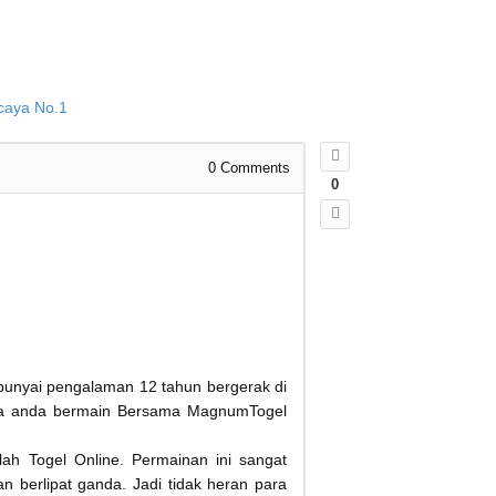
caya No.1
0
Comments
0
mpunyai pengalaman 12 tahun bergerak di
ika anda bermain Bersama MagnumTogel
lah Togel Online. Permainan ini sangat
 berlipat ganda. Jadi tidak heran para