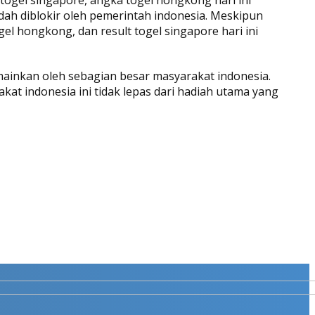
ogel singapore, angka togel hongkong hari ini
 sudah diblokir oleh pemerintah indonesia. Meskipun
el hongkong, dan result togel singapore hari ini
mainkan oleh sebagian besar masyarakat indonesia.
akat indonesia ini tidak lepas dari hadiah utama yang