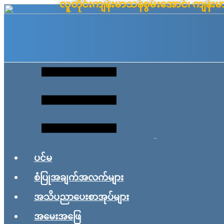
လူတိုင်းကျန်းမာသန်စွမ်းအောင်၊ ကျန
Skip
to
content
ပင်မ
စံပြုအချက်အလက်များ
အသိပညာပေးစာအုပ်များ
အမေးအဖြေ