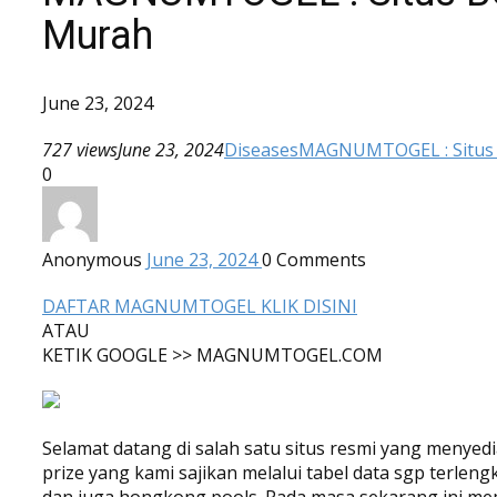
Murah
June 23, 2024
727 views
June 23, 2024
Diseases
MAGNUMTOGEL : Situs B
0
Anonymous
June 23, 2024
0
Comments
DAFTAR MAGNUMTOGEL KLIK DISINI
ATAU
KETIK GOOGLE >> MAGNUMTOGEL.COM
Selamat datang di salah satu situs resmi yang menyedia
prize yang kami sajikan melalui tabel data sgp terlengk