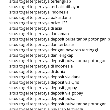
situs togel terpercaya terlengkap
situs togel terpercaya terbalik dibayar
situs togel terpercaya indonesia
situs togel terpercaya pakai dana
situs togel terpercaya prize 123
situs togel terpercaya di asia
situs togel terpercaya dan aman
situs togel terpercaya deposit pulsa tanpa potongan 
situs togel terpercaya dan terbesar
situs togel terpercaya dengan bayaran tertinggi
situs togel terpercaya dan lengkap
situs togel terpercaya deposit pulsa tanpa potongan
situs togel terpercaya di indonesia
situs togel terpercaya di dunia
situs togel terpercaya deposit via dana
situs togel terpercaya deposit via Qris
situs togel terpercaya deposit gopay
situs togel terpercaya deposit via gopay
situs togel terpercaya deposit pulsa
situs togel terpercaya deposit pulsa tanpa potongan
situs togel terpercaya bayaran tertinggi