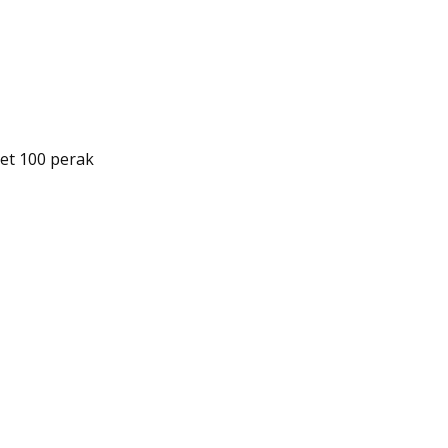
bet 100 perak