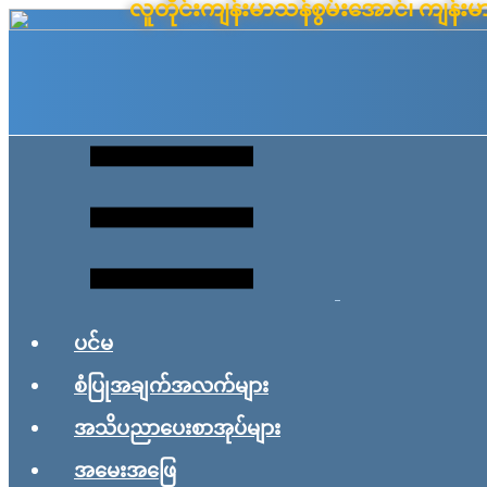
လူတိုင်းကျန်းမာသန်စွမ်းအောင်၊ ကျန
Skip
to
content
ပင်မ
စံပြုအချက်အလက်များ
အသိပညာပေးစာအုပ်များ
အမေးအဖြေ