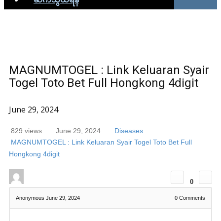
MAGNUMTOGEL : Link Keluaran Syair
Togel Toto Bet Full Hongkong 4digit
June 29, 2024
829 views
June 29, 2024
Diseases
MAGNUMTOGEL : Link Keluaran Syair Togel Toto Bet Full
Hongkong 4digit
0
Anonymous
June 29, 2024
0
Comments