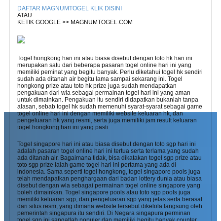
DAFTAR MAGNUMTOGEL KLIK DISINI
ATAU
KETIK GOOGLE >> MAGNUMTOGEL.COM
Togel hongkong hari ini atau biasa disebut dengan toto hk hari ini
merupakan satu dari beberapa pasaran togel online hari ini yang
memiliki peminat yang begitu banyak. Perlu diketahui togel hk sendiri
sudah ada ditanah air begitu lama sampai sekarang ini. Togel
hongkong prize atau toto hk prize juga sudah mendapatkan
pengakuan dari wla sebagai permainan togel hari ini yang aman
untuk dimainkan. Pengakuan itu sendiri didapatkan bukanlah tanpa
alasan, sebab togel hk sudah memenuhi syarat-syarat sebagai game
togel online hari ini dengan memiliki website keluaran hk, dan
pengeluaran hk yang resmi, serta juga memiliki jam result keluaran
togel hongkong hari ini yang pasti.
Togel singapore hari ini atau biasa disebut dengan toto sgp hari ini
adalah pasaran togel online hari ini tertua serta terlama yang sudah
ada ditanah air. Bagaimana tidak, bisa dikatakan togel sgp prize atau
toto sgp prize ialah game togel hari ini pertama yang ada di
indonesia. Sama seperti togel hongkong, togel singapore pools juga
telah mendapatkan penghargaan dari badan lottery dunia atau biasa
disebut dengan wla sebagai permainan togel online singapore yang
boleh dimainkan. Togel singapore pools atau toto sgp pools juga
memiliki keluaran sgp, dan pengeluaran sgp yang jelas serta berasal
dari situs resm, yang dimana website tersebut dikelola langsung oleh
pemerintah singapura itu sendiri. Di Negara singapura perminan
togel sgp ini sangatlah populer dan memiliki begitu banyak counter