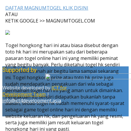
DAFTAR MAGNUMTOGEL KLIK DISINI
ATAU
KETIK GOOGLE >> MAGNUMTOGEL.COM
Togel hongkong hari ini atau biasa disebut dengan
toto hk hari ini merupakan satu dari beberapa
pasaran togel online hari ini yang memiliki peminat
yang begitu banyak. Perlu diketahui togel hk sendiri
Supported by
sudah ada ditanah air begitu lama sampai sekarang
ini. Togel hongkong prize atau toto hk prize juga
sudah mendapatkan pengakuan dari wla sebagai
Website developed by
ICT for
permainan togel hari ini yang aman untuk dimainkan.
Development Team
|
Pengakuan itu sendiri didapatkan bukanlah tanpa
info@ict4development.asia
alasan, sebab togel hk sudah memenuhi syarat-syarat
sebagai game togel online hari ini dengan memiliki
website keluaran hk, dan pengeluaran hk yang resmi,
serta juga memiliki jam result keluaran togel
hongkong hari ini yang pasti.