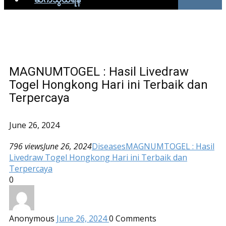
MAGNUMTOGEL : Hasil Livedraw
Togel Hongkong Hari ini Terbaik dan
Terpercaya
June 26, 2024
796 views
June 26, 2024
Diseases
MAGNUMTOGEL : Hasil
Livedraw Togel Hongkong Hari ini Terbaik dan
Terpercaya
0
Anonymous
June 26, 2024
0
Comments