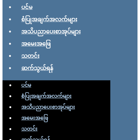
ပင်မ
စံပြုအချက်အလက်များ
အသိပညာပေးစာအုပ်များ
အမေးအဖြေ
သတင်း
ဆက်သွယ်ရန်
ပင်မ
စံပြုအချက်အလက်များ
အသိပညာပေးစာအုပ်များ
အမေးအဖြေ
သတင်း
ဆက်သွယ်ရန်