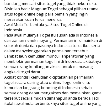
bondong mencari situs togel yang tidak neko-neko.
Disinilah hadir MagnumTogel sebagai pilihan utama
situs togel online bagi para pemain yang ingin
merasakan cuan terus menerus.
Awal Mula Terbentuknya Situs Togel Online di
Indonesia
Pada awal mulanya Togel itu sudah ada di Indonesia
dari zaman nenek moyang. Permainan ini dimainkan di
seluruh dunia dan pastinya Indonesia turut ikut serta
dalam menyelenggarakan permainan tersebut.
Lambat laun kemudian muncul lahperaturan yang
memblokir permainan togel ini di Indonesia akibatnya
semua orang kehilangan akses untuk memasang
angka di togel darat.
Akibat kondisi kemudian diciptakanlah permainan
togel secara daring atau online. Togel online itu
kemudian langsung booming di Indonesia sebab
semua orang dapat mengakses dan memainkan game
tersebut secara mudah dimanapun anda berada. Jadi
itulah awal mula terbentuknya situs togel online yang