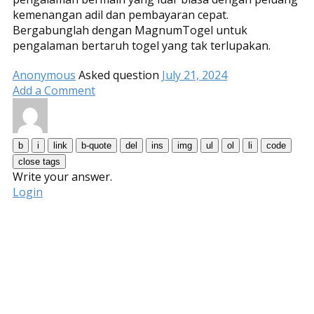
kemenangan adil dan pembayaran cepat.
Bergabunglah dengan MagnumTogel untuk
pengalaman bertaruh togel yang tak terlupakan.
Anonymous
Asked question
July 21, 2024
Add a Comment
Write your answer.
Login