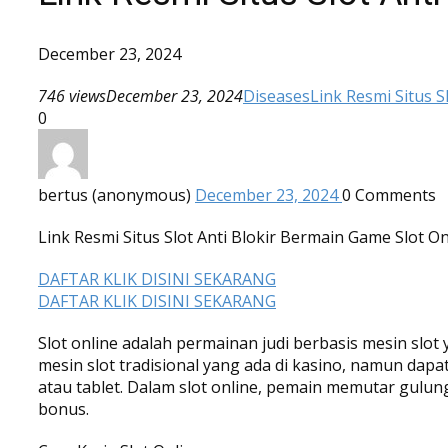
December 23, 2024
746 views
December 23, 2024
Diseases
Link Resmi Situs S
0
bertus (anonymous)
December 23, 2024
0
Comments
Link Resmi Situs Slot Anti Blokir Bermain Game Slot O
DAFTAR KLIK DISINI SEKARANG
DAFTAR KLIK DISINI SEKARANG
Slot online adalah permainan judi berbasis mesin slot 
mesin slot tradisional yang ada di kasino, namun da
atau tablet. Dalam slot online, pemain memutar gul
bonus.