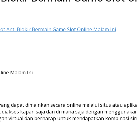
lot Anti Blokir Bermain Game Slot Online Malam Ini
nline Malam Ini
yang dapat dimainkan secara online melalui situs atau aplika
pat diakses kapan saja dan di mana saja dengan menggunaka
ungan virtual dan berharap untuk mendapatkan kombinasi 