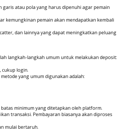
ah garis atau pola yang harus dipenuhi agar pemain
besar kemungkinan pemain akan mendapatkan kembali
ol scatter, dan lainnya yang dapat meningkatkan peluang
adalah langkah-langkah umum untuk melakukan deposit:
 cukup login.
pa metode yang umum digunakan adalah:
 batas minimum yang ditetapkan oleh platform.
ikan transaksi. Pembayaran biasanya akan diproses
n mulai bertaruh.