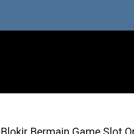
i Blokir Bermain Game Slot O