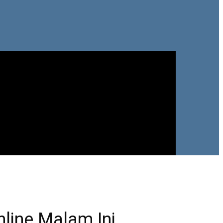
nline Malam Ini