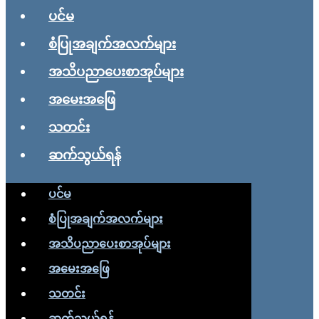
ပင်မ
စံပြုအချက်အလက်များ
အသိပညာပေးစာအုပ်များ
အမေးအဖြေ
သတင်း
ဆက်သွယ်ရန်
ပင်မ
စံပြုအချက်အလက်များ
အသိပညာပေးစာအုပ်များ
အမေးအဖြေ
သတင်း
ဆက်သွယ်ရန်