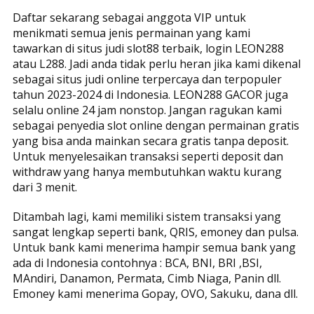
Daftar sekarang sebagai anggota VIP untuk
menikmati semua jenis permainan yang kami
tawarkan di situs judi slot88 terbaik, login LEON288
atau L288. Jadi anda tidak perlu heran jika kami dikenal
sebagai situs judi online terpercaya dan terpopuler
tahun 2023-2024 di Indonesia. LEON288 GACOR juga
selalu online 24 jam nonstop. Jangan ragukan kami
sebagai penyedia slot online dengan permainan gratis
yang bisa anda mainkan secara gratis tanpa deposit.
Untuk menyelesaikan transaksi seperti deposit dan
withdraw yang hanya membutuhkan waktu kurang
dari 3 menit.
Ditambah lagi, kami memiliki sistem transaksi yang
sangat lengkap seperti bank, QRIS, emoney dan pulsa.
Untuk bank kami menerima hampir semua bank yang
ada di Indonesia contohnya : BCA, BNI, BRI ,BSI,
MAndiri, Danamon, Permata, Cimb Niaga, Panin dll.
Emoney kami menerima Gopay, OVO, Sakuku, dana dll.