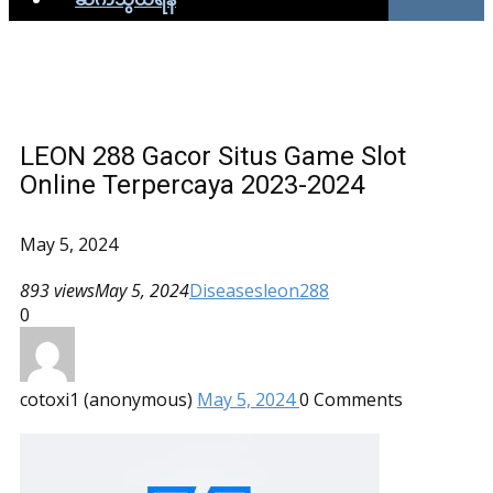
LEON 288 Gacor Situs Game Slot
Online Terpercaya 2023-2024
May 5, 2024
893 views
May 5, 2024
Diseases
leon288
0
cotoxi1 (anonymous)
May 5, 2024
0
Comments