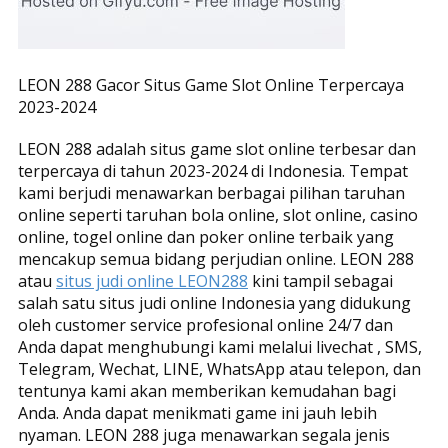
LEON 288 Gacor Situs Game Slot Online Terpercaya
2023-2024
LEON 288 adalah situs game slot online terbesar dan
terpercaya di tahun 2023-2024 di Indonesia. Tempat
kami berjudi menawarkan berbagai pilihan taruhan
online seperti taruhan bola online, slot online, casino
online, togel online dan poker online terbaik yang
mencakup semua bidang perjudian online. LEON 288
atau
situs judi online LEON288
kini tampil sebagai
salah satu situs judi online Indonesia yang didukung
oleh customer service profesional online 24/7 dan
Anda dapat menghubungi kami melalui livechat , SMS,
Telegram, Wechat, LINE, WhatsApp atau telepon, dan
tentunya kami akan memberikan kemudahan bagi
Anda. Anda dapat menikmati game ini jauh lebih
nyaman. LEON 288 juga menawarkan segala jenis