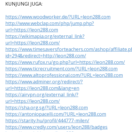
KUNJUNGI JUGA:
https://www.woodworker.de/?URL=leon288.com
http://www.webclap.com/php/jump.php?
url=https://leon288.com
https://wikimapia.org/external_link?
url=https://leon288.com/
https://www.timesaversforteachers.com/ashop/affiliate.p
id=294&redirect=http://leon288.com/
https://www.rufox.ru/go.php?url=https://leon288.com/
https://www.ticrecruitment.com/?URL=leon288.com
https://www.altoprofessional.com/?URL=leon288.com
https://www.adminer.org/redirect/?
url=https://leon288.com&lang=en
https://airvpn.org/external_link/?
url=https://leon288.com/
https://sha.org.sg/?URL=leon288.com
https://antoniopacelli.com/?URL=leon288.com
https://starity.hu/profil/444777-milen/
https://www.credly.com/users/leon288/badges