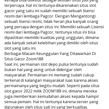
kenapa bisa disebut sebagai sebuah situs judi yang
terpercaya. Hal ini tentunya dikarenakan situs slot
gacor yang satu ini sudah memiliki sebuah lisensi
resmi dari lembaga Pagcor. Dengan Mengantongi
sebuah lisensi resmi, tidak heran jika banyak orang
yang percaya dengan situs ini. Memiliki sebuah Lisensi
resmi dari lembaga Pagcor, tentunya situs ini bisa
dipastikan memiliki kualitas yang unggulan, dimana
ada banyak sekali kelebihan yang dimiliki oleh situs
slot yang satu ini.
Berbagai Macam Keunggulan Yang Ditawarkan Di
Situs Gacor Zoom188
Saat ini, permainan slot depo pulsa tentunya sudah
bukan hal yang asing untuk didengar oleh
masyarakat. Permainan ini memang sudah cukup
terkenal di kalangan masyarakat luas karena akses
permainanya yang begitu mudah. Seperti pada situs
slot gacor 2022 milik ZOOM188 ini, dimana mereka
juga memberikan kemudahan akses kepada hampir
semua pemain. Hal ini tentunya karena server yang
digunakan oleh situs judi ini yang berkualitas.