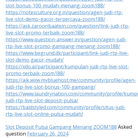
slot-bonus-100-mudah-menang-zoom188/
https://notesculture.org.in/question/agen-judi-rtp-
live-slot-demo-gacor-terpercaya-zoom188/
https://ask.zarooribaatein.com/question/link-judi-rtp-
live-slot-promo-terbaik-zoom188/
https://www.question-answer.in/question/agen-judi-
rtp-live-slot-promo-gampang-menang-zoom188/
https://www.begrund.dk/participant/link-judi-rtp-live-
slot-demo-gacor-mudah/
https://xdo.ai/participant/kumpulan-judi-rtp-live-slot-
promo-terbaik-zoom188/
https://ajk.wxw.mybluehost.me/community/profile/agen-
judi-rtp-live-slot-bonus-100-gampang/
https://www.laundrynation.com/community/profile/kump
judi-rtp-live-slot-deposit-pulsa/
https://baldstyled.com/community/profile/situs-judi-
rtp-live-slot-online-pulsa-mudah/
Slot Deposit Pulsa Gampang Menang ZOOM188
Asked
question
February 26, 2024