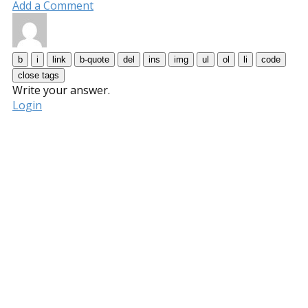
Add a Comment
Write your answer.
Login