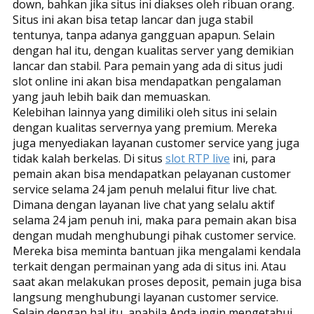
down, bahkan jika situs ini diakses oleh ribuan orang.
Situs ini akan bisa tetap lancar dan juga stabil
tentunya, tanpa adanya gangguan apapun. Selain
dengan hal itu, dengan kualitas server yang demikian
lancar dan stabil. Para pemain yang ada di situs judi
slot online ini akan bisa mendapatkan pengalaman
yang jauh lebih baik dan memuaskan.
Kelebihan lainnya yang dimiliki oleh situs ini selain
dengan kualitas servernya yang premium. Mereka
juga menyediakan layanan customer service yang juga
tidak kalah berkelas. Di situs
slot RTP live
ini, para
pemain akan bisa mendapatkan pelayanan customer
service selama 24 jam penuh melalui fitur live chat.
Dimana dengan layanan live chat yang selalu aktif
selama 24 jam penuh ini, maka para pemain akan bisa
dengan mudah menghubungi pihak customer service.
Mereka bisa meminta bantuan jika mengalami kendala
terkait dengan permainan yang ada di situs ini. Atau
saat akan melakukan proses deposit, pemain juga bisa
langsung menghubungi layanan customer service.
Selain dengan hal itu, apabila Anda ingin mengetahui