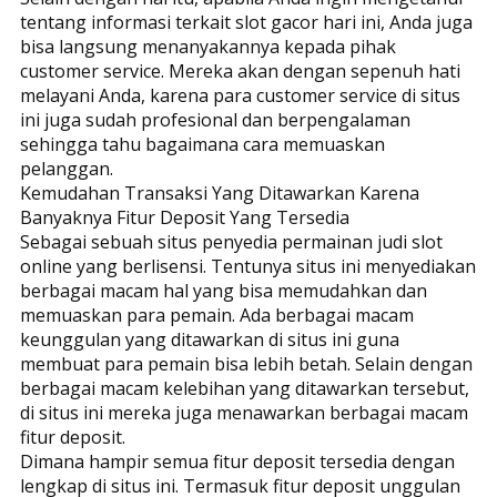
tentang informasi terkait slot gacor hari ini, Anda juga
bisa langsung menanyakannya kepada pihak
customer service. Mereka akan dengan sepenuh hati
melayani Anda, karena para customer service di situs
ini juga sudah profesional dan berpengalaman
sehingga tahu bagaimana cara memuaskan
pelanggan.
Kemudahan Transaksi Yang Ditawarkan Karena
Banyaknya Fitur Deposit Yang Tersedia
Sebagai sebuah situs penyedia permainan judi slot
online yang berlisensi. Tentunya situs ini menyediakan
berbagai macam hal yang bisa memudahkan dan
memuaskan para pemain. Ada berbagai macam
keunggulan yang ditawarkan di situs ini guna
membuat para pemain bisa lebih betah. Selain dengan
berbagai macam kelebihan yang ditawarkan tersebut,
di situs ini mereka juga menawarkan berbagai macam
fitur deposit.
Dimana hampir semua fitur deposit tersedia dengan
lengkap di situs ini. Termasuk fitur deposit unggulan