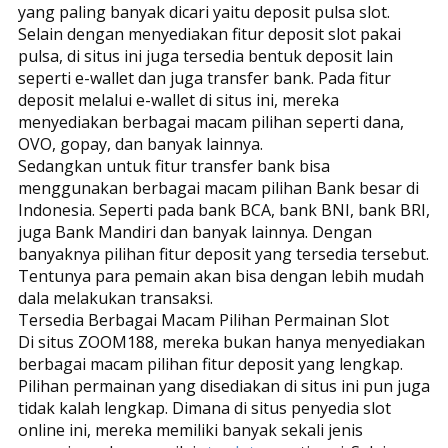
yang paling banyak dicari yaitu deposit pulsa slot.
Selain dengan menyediakan fitur deposit slot pakai
pulsa, di situs ini juga tersedia bentuk deposit lain
seperti e-wallet dan juga transfer bank. Pada fitur
deposit melalui e-wallet di situs ini, mereka
menyediakan berbagai macam pilihan seperti dana,
OVO, gopay, dan banyak lainnya.
Sedangkan untuk fitur transfer bank bisa
menggunakan berbagai macam pilihan Bank besar di
Indonesia. Seperti pada bank BCA, bank BNI, bank BRI,
juga Bank Mandiri dan banyak lainnya. Dengan
banyaknya pilihan fitur deposit yang tersedia tersebut.
Tentunya para pemain akan bisa dengan lebih mudah
dala melakukan transaksi.
Tersedia Berbagai Macam Pilihan Permainan Slot
Di situs ZOOM188, mereka bukan hanya menyediakan
berbagai macam pilihan fitur deposit yang lengkap.
Pilihan permainan yang disediakan di situs ini pun juga
tidak kalah lengkap. Dimana di situs penyedia slot
online ini, mereka memiliki banyak sekali jenis