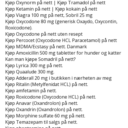
Kjøp Oxynorm på nett | Kjøp Tramadol på nett
Kjøp Ketamin på nett | Kjøp kokain på nett
Kjøp Viagra 100 mg på nett, Sobril 25 mg
Kjøp Oxycodone 80 mg (generisk Oxaydo, Oxycontin,
Roxicodone).
Kjøp Oxycodone på nett uten resept
Kjøp Percocet (Oxycodone HCL Paracetamol) på nett
Kjøp MDMA/Ecstasy på nett. Danmark
Kjøp Amoxicillin 500 mg tabletter for hunder og katter
Kan man kjøpe Somadril på nett?
Kjøp Lyrica 300 mg på nett.
Kjøp Quaalude 300 mg.
Kjøp Adderall 20 mg i butikken i nærheten av meg
Kjøp Ritalin (Metylfenidat HCL) på nett.
Kjøp amfetamin på nett.
Kjøp Roxicodone (Oxycodone HCL) på nett.
Kjøp Anavar (Oxandrolon) på nett.
Kjøp Oxandrin (Oxandrolon) på nett.
Kjøp Morphine sulfate 60 mg på nett.
Kjøp Temazepam til salgs på nett.