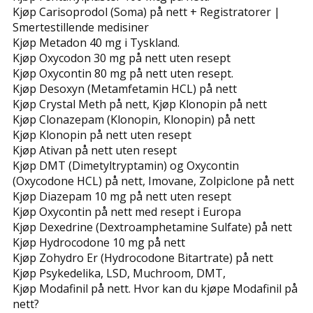
Kjøp Carisoprodol (Soma) på nett + Registratorer |
Smertestillende medisiner
Kjøp Metadon 40 mg i Tyskland.
Kjøp Oxycodon 30 mg på nett uten resept
Kjøp Oxycontin 80 mg på nett uten resept.
Kjøp Desoxyn (Metamfetamin HCL) på nett
Kjøp Crystal Meth på nett, Kjøp Klonopin på nett
Kjøp Clonazepam (Klonopin, Klonopin) på nett
Kjøp Klonopin på nett uten resept
Kjøp Ativan på nett uten resept
Kjøp DMT (Dimetyltryptamin) og Oxycontin
(Oxycodone HCL) på nett, Imovane, Zolpiclone på nett
Kjøp Diazepam 10 mg på nett uten resept
Kjøp Oxycontin på nett med resept i Europa
Kjøp Dexedrine (Dextroamphetamine Sulfate) på nett
Kjøp Hydrocodone 10 mg på nett
Kjøp Zohydro Er (Hydrocodone Bitartrate) på nett
Kjøp Psykedelika, LSD, Muchroom, DMT,
Kjøp Modafinil på nett. Hvor kan du kjøpe Modafinil på
nett?