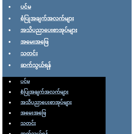
ပင်မ
စံပြုအချက်အလက်များ
အသိပညာပေးစာအုပ်များ
အမေးအဖြေ
သတင်း
ဆက်သွယ်ရန်
ပင်မ
စံပြုအချက်အလက်များ
အသိပညာပေးစာအုပ်များ
အမေးအဖြေ
သတင်း
ဆက်သွယ်ရန်