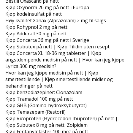
Bestill Oxascand på nett
Kjøp Oxynorm 20 mg på nett i Europa
Kjøp kodeinsulfat på nett
Høy kvalitet Xanax (Alprazolam) 2 mg til salgs
Kjøp Rohypnol 2 mg på nett
Kjøp Adderall 30 mg på nett
Kjøp Concerta 36 mg på nett i Sverige
Kjøp Subutex på nett | Kjøp Tilidin uten resept
Kjøp Concerta XL 18-36 mg tabletter | Kjøp
angstdempende medisin på nett | Hvor kan jeg kjøpe
Lyrica 300 mg medisin?
Hvor kan jeg kjøpe medisin på nett | Kjøp
smertestillende | Kjøp smertestillende midler og
behandlinger på nett
Kjøp benzodiazepiner: Clonazolam
Kjøp Tramadol 100 mg på nett
Kjøp GHB (Gamma-hydroksybutyrat)
Kjøp Temazepam (Restoril)
Kjøp Vicoprofen (Hydrocodon Ibuprofen) på nett |
Kjøp Subutex 8 mg på nett, Zolpidem
Kjøp Fentanylplaster 100 mcg på nett.