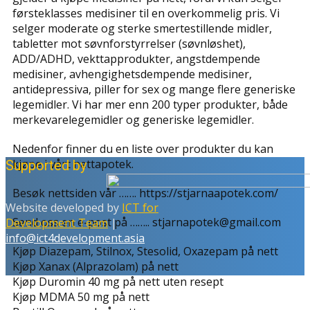
førsteklasses medisiner til en overkommelig pris. Vi
selger moderate og sterke smertestillende midler,
tabletter mot søvnforstyrrelser (søvnløshet),
ADD/ADHD, vekttapprodukter, angstdempende
medisiner, avhengighetsdempende medisiner,
antidepressiva, piller for sex og mange flere generiske
legemidler. Vi har mer enn 200 typer produkter, både
merkevarelegemidler og generiske legemidler.
Nedenfor finner du en liste over produkter du kan
kjøpe i vårt nettapotek.
Supported by
Besøk nettsiden vår ……. https://stjarnaapotek.com/
Website developed by
ICT for
Send oss ​​en e-post på …….. stjarnapotek@gmail.com
Development Team
|
info@ict4development.asia
Kjøp Diazepam, Stilnox, Stesolid, Oxazepam på nett
Kjøp Xanax (Alprazolam) på nett
Kjøp Duromin 40 mg på nett uten resept
Kjøp MDMA 50 mg på nett