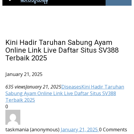
Kini Hadir Taruhan Sabung Ayam
Online Link Live Daftar Situs SV388
Terbaik 2025
January 21, 2025
635 views
January 21, 2025
Diseases
Kini Hadir Taruhan
Sabung Ayam Online Link Live Daftar Situs SV388
Terbaik 2025
0
taskmania (anonymous)
January 21, 2025
0
Comments