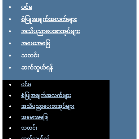
ပင်မ
စံပြုအချက်အလက်များ
အသိပညာပေးစာအုပ်များ
အမေးအဖြေ
သတင်း
ဆက်သွယ်ရန်
ပင်မ
စံပြုအချက်အလက်များ
အသိပညာပေးစာအုပ်များ
အမေးအဖြေ
သတင်း
ဆက်သွယ်ရန်