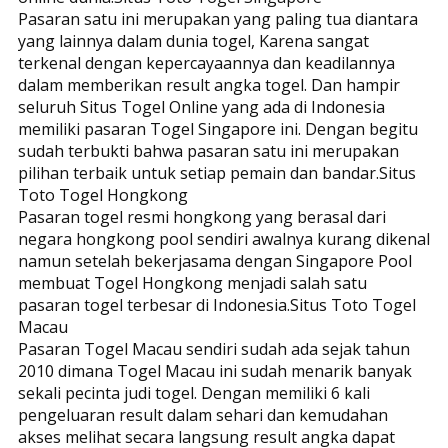
Pasaran satu ini merupakan yang paling tua diantara
yang lainnya dalam dunia togel, Karena sangat
terkenal dengan kepercayaannya dan keadilannya
dalam memberikan result angka togel. Dan hampir
seluruh Situs Togel Online yang ada di Indonesia
memiliki pasaran Togel Singapore ini. Dengan begitu
sudah terbukti bahwa pasaran satu ini merupakan
pilihan terbaik untuk setiap pemain dan bandar.Situs
Toto Togel Hongkong
Pasaran togel resmi hongkong yang berasal dari
negara hongkong pool sendiri awalnya kurang dikenal
namun setelah bekerjasama dengan Singapore Pool
membuat Togel Hongkong menjadi salah satu
pasaran togel terbesar di Indonesia.Situs Toto Togel
Macau
Pasaran Togel Macau sendiri sudah ada sejak tahun
2010 dimana Togel Macau ini sudah menarik banyak
sekali pecinta judi togel. Dengan memiliki 6 kali
pengeluaran result dalam sehari dan kemudahan
akses melihat secara langsung result angka dapat