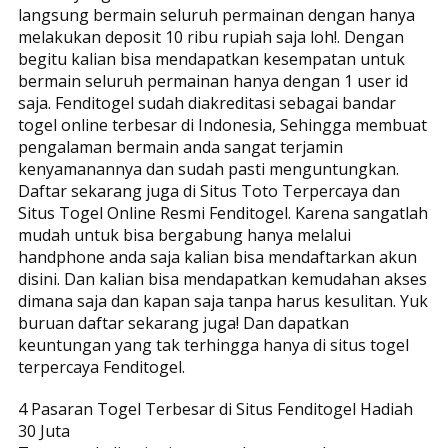
langsung bermain seluruh permainan dengan hanya
melakukan deposit 10 ribu rupiah saja loh!. Dengan
begitu kalian bisa mendapatkan kesempatan untuk
bermain seluruh permainan hanya dengan 1 user id
saja. Fenditogel sudah diakreditasi sebagai bandar
togel online terbesar di Indonesia, Sehingga membuat
pengalaman bermain anda sangat terjamin
kenyamanannya dan sudah pasti menguntungkan.
Daftar sekarang juga di Situs Toto Terpercaya dan
Situs Togel Online Resmi Fenditogel. Karena sangatlah
mudah untuk bisa bergabung hanya melalui
handphone anda saja kalian bisa mendaftarkan akun
disini. Dan kalian bisa mendapatkan kemudahan akses
dimana saja dan kapan saja tanpa harus kesulitan. Yuk
buruan daftar sekarang juga! Dan dapatkan
keuntungan yang tak terhingga hanya di situs togel
terpercaya Fenditogel.
4 Pasaran Togel Terbesar di Situs Fenditogel Hadiah
30 Juta