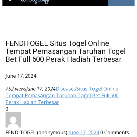
FENDITOGEL Situs Togel Online
Tempat Pemasangan Taruhan Togel
Bet Full 600 Perak Hadiah Terbesar
June 17, 2024
752 views
June 17, 2024
Diseases
Situs Togel Online
Tempat Pemasangan Taruhan Togel Bet Full 600
Perak Hadiah Terbesar
0
FENDITOGEL (anonymous)
June 17, 2024
0
Comments