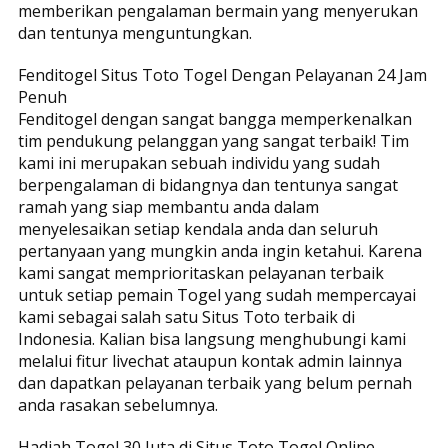
memberikan pengalaman bermain yang menyerukan
dan tentunya menguntungkan.
Fenditogel Situs Toto Togel Dengan Pelayanan 24 Jam
Penuh
Fenditogel dengan sangat bangga memperkenalkan
tim pendukung pelanggan yang sangat terbaik! Tim
kami ini merupakan sebuah individu yang sudah
berpengalaman di bidangnya dan tentunya sangat
ramah yang siap membantu anda dalam
menyelesaikan setiap kendala anda dan seluruh
pertanyaan yang mungkin anda ingin ketahui. Karena
kami sangat memprioritaskan pelayanan terbaik
untuk setiap pemain Togel yang sudah mempercayai
kami sebagai salah satu Situs Toto terbaik di
Indonesia. Kalian bisa langsung menghubungi kami
melalui fitur livechat ataupun kontak admin lainnya
dan dapatkan pelayanan terbaik yang belum pernah
anda rasakan sebelumnya.
Hadiah Togel 30 Juta di Situs Toto Togel Online