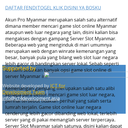
DAFTAR FENDITOGEL KLIK DISINI YA BOSKU
Akun Pro Myanmar merupakan salah satu alternatif
dimana member mencari game slot online Myanmar
ataupun web luar negara yang lain, disini kalian bisa
mengakses dengan gampang Server Slot Myanmar.
Beberapa web yang menginduk di mari umumnya
merupakan web dengan winrate kemenangan yang
besar, banyak pula yang bilang web slot luar negara
lebih gacor di bandingkan server lokal. Sebab seperti
Supported by
itu kami sediakan banyak opsi game slot online di
server Myanmar ini.
Website developed by
ICT for
Kemenangan gampang merupakan salah satu alibi
Development Team
|
kenapa para bettor mencari game slot luar negara,
info@ict4development.asia
perihal tersebut tidaklah perihal yang salah serta
lumrah terjalin. Game slot online luar negara
cenderung lebih gacor dibanding web lokal, terlebih
server yang di pakai memanglah server terpercaya..
Server Slot Myanmar salah satunya, disini kalian dapat