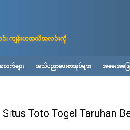
ောင်၊ ကျန်းမာအသိအလင်းကို
်အလက်များ
အသိပညာပေးစာအုပ်များ
အမေးအဖြေ
Situs Toto Togel Taruhan Be