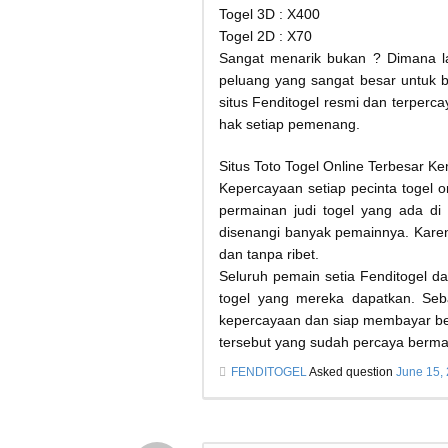
Togel 3D : X400
Togel 2D : X70
Sangat menarik bukan ? Dimana lag
peluang yang sangat besar untuk b
situs Fenditogel resmi dan terper
hak setiap pemenang.
Situs Toto Togel Online Terbesar 
Kepercayaan setiap pecinta togel o
permainan judi togel yang ada di
disenangi banyak pemainnya. Karen
dan tanpa ribet.
Seluruh pemain setia Fenditogel d
togel yang mereka dapatkan. Seba
kepercayaan dan siap membayar be
tersebut yang sudah percaya bermain
FENDITOGEL
Asked question
June 15,