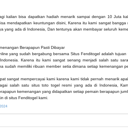
i kalian bisa dapatkan hadiah menarik sampai dengan 10 Juta kala
isa mendapatkan keuntungan disini, Karena itu kami sangat bangga 
caya yang ada di Indonesia, Dan tentunya akan membayar seluruh kem
Kemenangan Berapapun Pasti Dibayar
nline yang sudah bergabung bersama Situs Fenditogel adalah tujuan 
 Indonesia. Karena itu kami sangat senang menjadi salah satu sar
a sudah memiliki ribuan member setia dimana setiap kemenangan pe
apat sangat mempercayai kami karena kami tidak pernah menarik ap
gai salah satu situs toto togel resmi yang ada di Indonesia, K
rapapun kemenangan yang didapatkan setiap pemain berapapun jumla
 di situs Fenditogel kami.
 2024