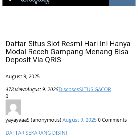
Daftar Situs Slot Resmi Hari Ini Hanya
Modal Receh Gampang Menang Bisa
Deposit Via QRIS
August 9, 2025
478 views
August 9, 2025
Diseases
SITUS GACOR
0
yayayaaaS (anonymous)
August 9, 2025
0
Comments
DAFTAR SEKARANG DISINI