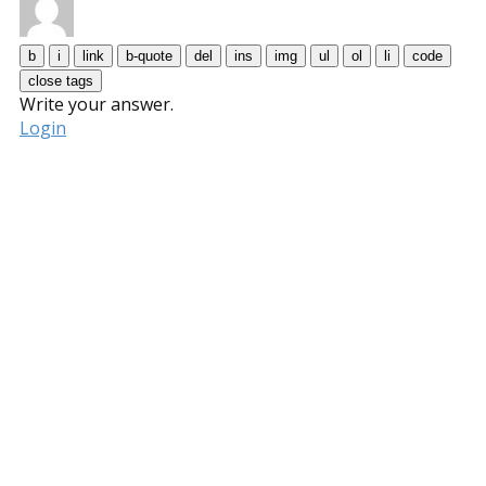
Write your answer.
Login