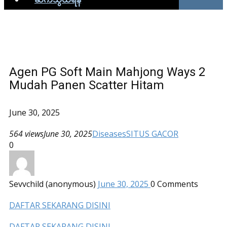
Agen PG Soft Main Mahjong Ways 2
Mudah Panen Scatter Hitam
June 30, 2025
564 views
June 30, 2025
Diseases
SITUS GACOR
0
Sevvchild (anonymous)
June 30, 2025
0
Comments
DAFTAR SEKARANG DISINI
DAFTAR SEKARANG DISINI