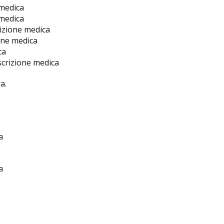
 medica
 medica
izione medica
one medica
ca
scrizione medica
a.
a
a