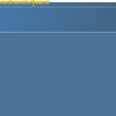
်းမာအသိအလင်းကိုဆောင်