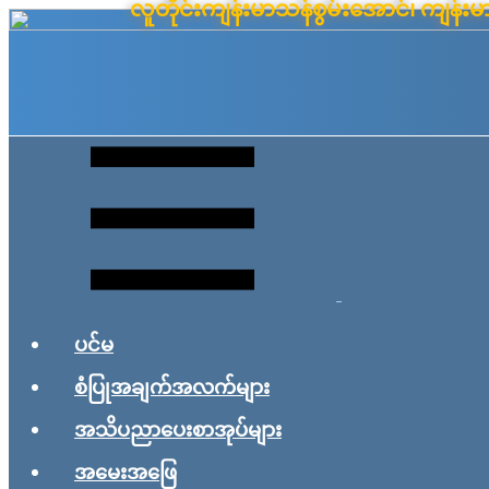
လူတိုင်းကျန်းမာသန်စွမ်းအောင်၊ ကျန
Skip
to
content
ပင်မ
စံပြုအချက်အလက်များ
အသိပညာပေးစာအုပ်များ
အမေးအဖြေ