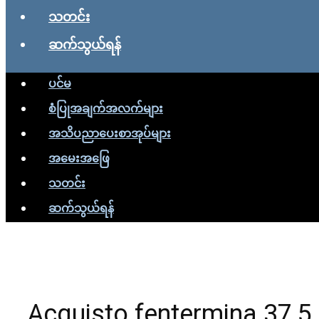
သတင်း
ဆက်သွယ်ရန်
ပင်မ
စံပြုအချက်အလက်များ
အသိပညာပေးစာအုပ်များ
အမေးအဖြေ
သတင်း
ဆက်သွယ်ရန်
Acquisto fentermina 37,5