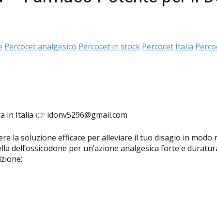
e
Percocet analgesico
Percocet in stock
Percocet Italia
Perco
ra in Italia 👉 idonv5296@gmail.com
e la soluzione efficace per alleviare il tuo disagio in modo 
la dell’ossicodone per un’azione analgesica forte e duratur
izione: