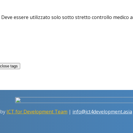
ve essere utilizzato solo sotto stretto controllo medico a ca
 by
ICT for Development Team
|
info@ict4development.asia