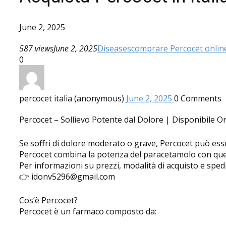
June 2, 2025
587 views
June 2, 2025
Diseases
comprare Percocet onlin
0
percocet italia (anonymous)
June 2, 2025
0
Comments
Percocet – Sollievo Potente dal Dolore | Disponibile O
Se soffri di dolore moderato o grave, Percocet può esser
Percocet combina la potenza del paracetamolo con quel
Per informazioni su prezzi, modalità di acquisto e sped
👉 idonv5296@gmail.com
Cos’è Percocet?
Percocet è un farmaco composto da: