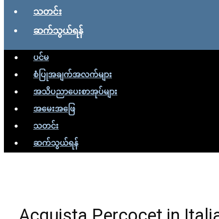
သတင်း
ဆက်သွယ်ရန်
ပင်မ
စံပြုအချက်အလက်များ
အသိပညာပေးစာအုပ်များ
အမေးအဖြေ
သတင်း
ဆက်သွယ်ရန်
Acquista Percocet in Ital