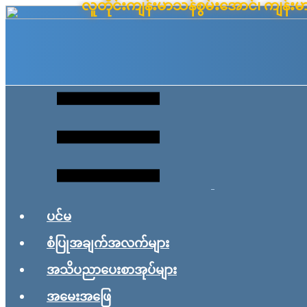
လူတိုင်းကျန်းမာသန်စွမ်းအောင်၊ ကျန
Skip
to
content
ပင်မ
စံပြုအချက်အလက်များ
အသိပညာပေးစာအုပ်များ
အမေးအဖြေ