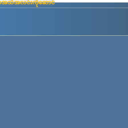
်းမာအသိအလင်းကိုဆောင်