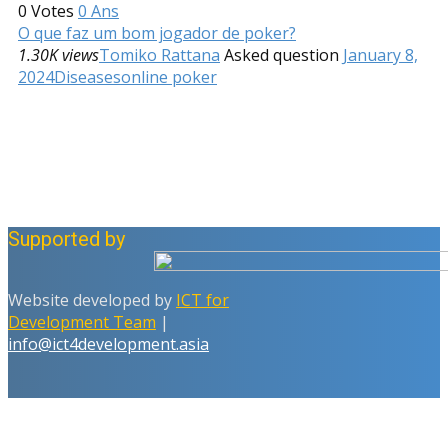
0
Votes
0
Ans
O que faz um bom jogador de poker?
1.30K views
Tomiko Rattana
Asked question
January 8,
2024
Diseases
online poker
Supported by
Website developed by
ICT for
Development Team
|
info@ict4development.asia