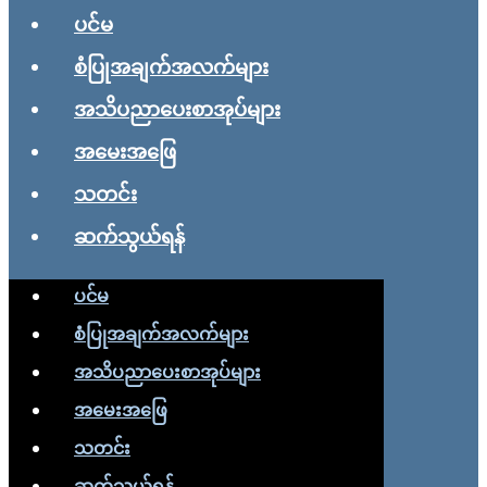
ပင်မ
စံပြုအချက်အလက်များ
အသိပညာပေးစာအုပ်များ
အမေးအဖြေ
သတင်း
ဆက်သွယ်ရန်
ပင်မ
စံပြုအချက်အလက်များ
အသိပညာပေးစာအုပ်များ
အမေးအဖြေ
သတင်း
ဆက်သွယ်ရန်