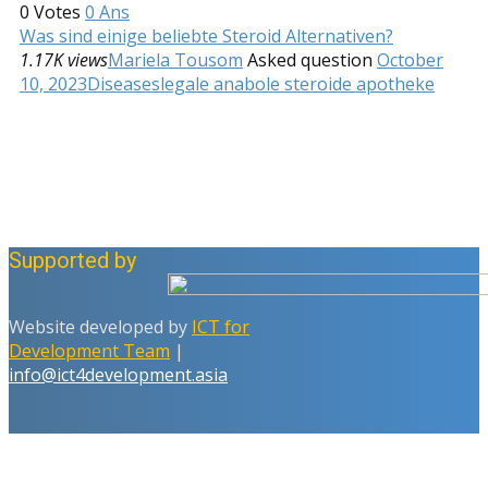
0
Votes
0
Ans
Was sind einige beliebte Steroid Alternativen?
1.17K views
Mariela Tousom
Asked question
October
10, 2023
Diseases
legale anabole steroide apotheke
Supported by
Website developed by
ICT for
Development Team
|
info@ict4development.asia