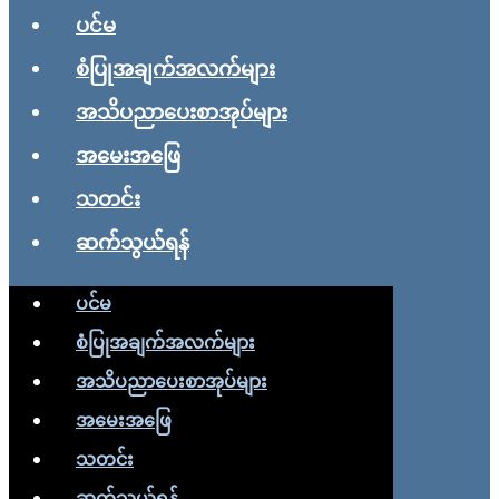
ပင်မ
စံပြုအချက်အလက်များ
အသိပညာပေးစာအုပ်များ
အမေးအဖြေ
သတင်း
ဆက်သွယ်ရန်
ပင်မ
စံပြုအချက်အလက်များ
အသိပညာပေးစာအုပ်များ
အမေးအဖြေ
သတင်း
ဆက်သွယ်ရန်